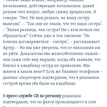
– Звонят люди всякие, например, бывшие
начальники, действующие начальники: давай
решим этот вопрос, любую сумму предлагали. Я
говорю: "Нет. Не вам решать, не вашу сестру
вывезли". – "Так они не знали, что это ваша сестра".
– "Какая разница, чья сестра? Ни с кем нельзя так
обращаться!" Сейчас уже и тон сменили: "Не
хочешь договариваться – смотри", – рассказывает
Артур. – Но мы уже уверены, что от наказания им
не уйти. Доказательства железобетонные нашли –
они сами себе яму вырыли, когда оба заявили, что
близко к кладбищу сестру не привозили. Мы
живем в каком веке?! Есть же биллинг телефонов –
данные операторов подтвердили, что в указанное
сестрой время оба были на кладбище.
В
пресс-службе СК по региону
редакции
подтвердили, что по факту происшедшего в селе