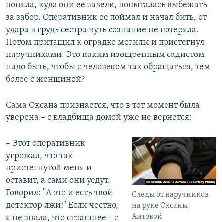
поняла, куда они ее завели, попыталась выбежать
за забор. Оперативник ее поймал и начал бить, от
удара в грудь сестра чуть сознание не потеряла.
Потом притащил к оградке могилы и пристегнул
наручниками. Это каким изощренным садистом
надо быть, чтобы с человеком так обращаться, тем
более с женщиной?
Сама Оксана признается, что в тот момент была
уверена – с кладбища домой уже не вернется:
– Этот оперативник
угрожал, что так
пристегнутой меня и
оставит, а сами они уедут.
Говорил: "А это и есть твой
Следы от наручников
детектор лжи!" Если честно,
на руке Оксаны
Аитовой
я не знала, что страшнее – с