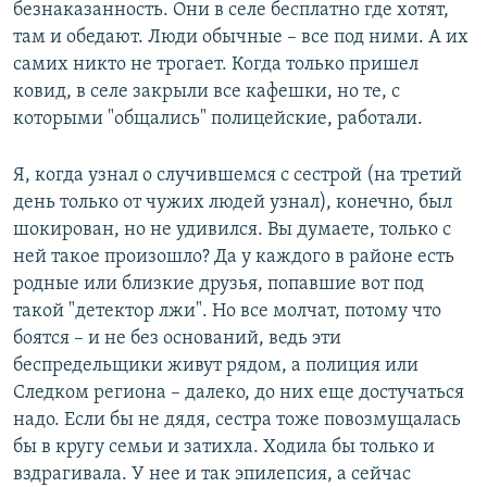
безнаказанность. Они в селе бесплатно где хотят,
там и обедают. Люди обычные – все под ними. А их
самих никто не трогает. Когда только пришел
ковид, в селе закрыли все кафешки, но те, с
которыми "общались" полицейские, работали.
Я, когда узнал о случившемся с сестрой (на третий
день только от чужих людей узнал), конечно, был
шокирован, но не удивился. Вы думаете, только с
ней такое произошло? Да у каждого в районе есть
родные или близкие друзья, попавшие вот под
такой "детектор лжи". Но все молчат, потому что
боятся – и не без оснований, ведь эти
беспредельщики живут рядом, а полиция или
Следком региона – далеко, до них еще достучаться
надо. Если бы не дядя, сестра тоже повозмущалась
бы в кругу семьи и затихла. Ходила бы только и
вздрагивала. У нее и так эпилепсия, а сейчас