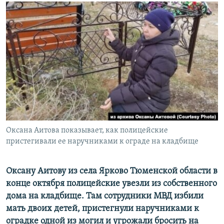
РАСПИСАНИЕ ВЕЩАНИЯ
ПОДПИШИТЕСЬ НА РАССЫЛКУ
СОЦИАЛЬНЫЕ СЕТИ
Все сайты РСЕ/РС
Оксана Аитова показывает, как полицейские
пристегивали ее наручниками к ограде на кладбище
Оксану Аитову из села Ярково Тюменской области в
конце октября полицейские увезли из собственного
дома на кладбище. Там сотрудники МВД избили
мать двоих детей, пристегнули наручниками к
оградке одной из могил и угрожали бросить на