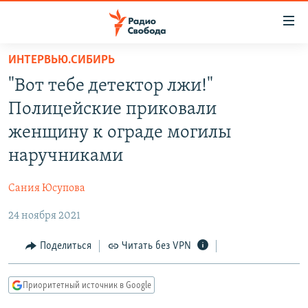
Ссылки
для
упрощенного
ИНТЕРВЬЮ.СИБИРЬ
ПРОГРАММЫ
доступа
"Вот тебе детектор лжи!"
ПОДКАСТЫ
Вернуться
Полицейские приковали
к
АВТОРСКИЕ ПРОЕКТЫ
женщину к ограде могилы
основному
ЦИТАТЫ СВОБОДЫ
содержанию
наручниками
Вернутся
МНЕНИЯ
к
Сания Юсупова
КУЛЬТУРА
главной
24 ноября 2021
навигации
IDEL.РЕАЛИИ
Вернутся
КАВКАЗ.РЕАЛИИ
Поделиться
Читать без VPN
к
СЕВЕР.РЕАЛИИ
поиску
Приоритетный источник в Google
СИБИРЬ.РЕАЛИИ