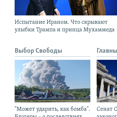
Испытание Ираном. Что скрывают
улыбки Трампа и принца Мухаммеда
Выбор Свободы
Главны
"Может ударить, как бомба".
Сенат 
Блогеры – о последствиях
законо