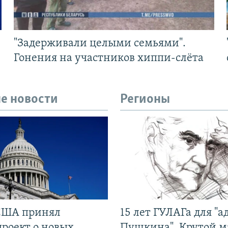
"Задерживали целыми семьями".
Гонения на участников хиппи-слёта
е новости
Регионы
США принял
15 лет ГУЛАГа для "а
проект о новых
Пушкина". Крутой 