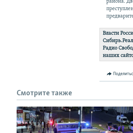
района. Дв
преступлен
предварите
Власти Росс
Сибирь.Реа
Радио Свобо
наших сайто
Поделить
Смотрите также