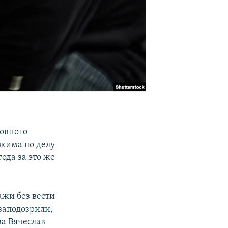
овного
жима по делу
ода за это же
ажи без вести
заподозрили,
а Вячеслав