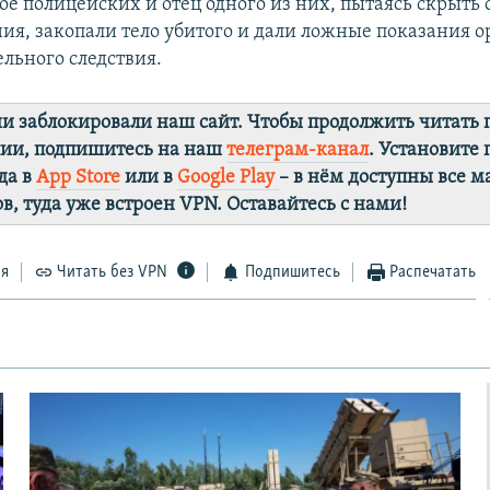
ое полицейских и отец одного из них, пытаясь скрыть 
ия, закопали тело убитого и дали ложные показания 
льного следствия.
ии заблокировали наш сайт. Чтобы продолжить читать
лии, подпишитесь на наш
телеграм-канал
. Установите
да в
App Store
или в
Google Play
– в нём доступны все 
в, туда уже встроен VPN. Оставайтесь с нами!
ся
Читать без VPN
Подпишитесь
Распечатать