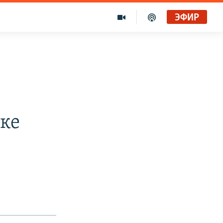
ЭФИР
бке