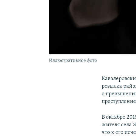
Иллюстративное фото
Кавалеровски
розыска райо
о превышении
преступление
В октябре 20
жителя села 
что к его ис