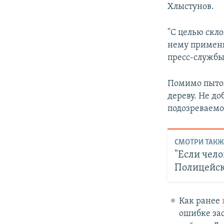
Хлыстунов.
"С целью скл
нему примени
пресс-службы
Помимо пыток
дереву. Не д
подозреваемо
СМОТРИ ТАКЖ
"Если чело
Полицейск
Как ранее
ошибке за