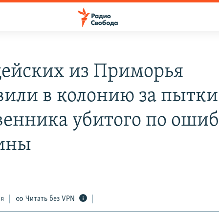
ейских из Приморья
вили в колонию за пытки
венника убитого по оши
ины
ся
Читать без VPN