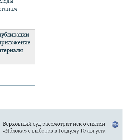
следы
органам
 публикации
 приложение
материалы