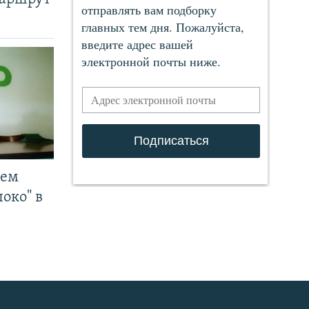
чем
око" в