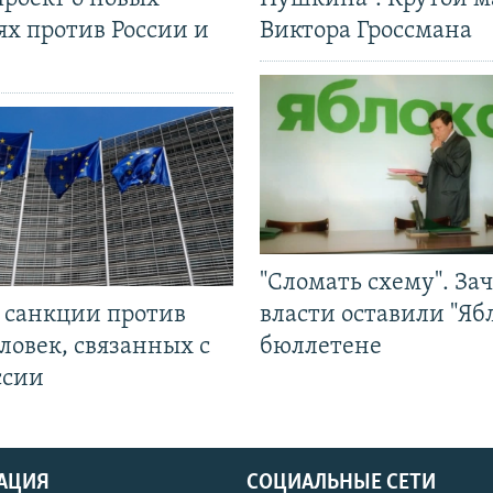
ях против России и
Виктора Гроссмана
"Сломать схему". За
л санкции против
власти оставили "Ябл
ловек, связанных с
бюллетене
ссии
АЦИЯ
СОЦИАЛЬНЫЕ СЕТИ