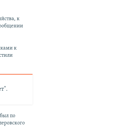
йства, к
сообщении
иками к
стили
т".
был по
леровского