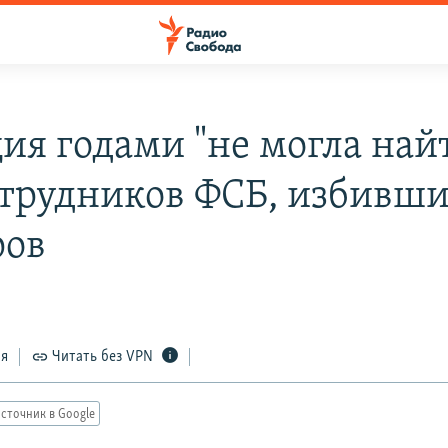
ия годами "не могла най
отрудников ФСБ, избивш
ров
ся
Читать без VPN
сточник в Google