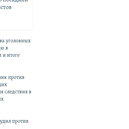
о посадили
стов
два уголовных
ью в
 и итоге
лик против
щих
я следствия в
ях
будил против