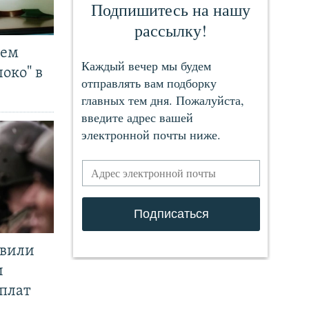
чем
око" в
явили
и
плат