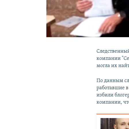
Следственный
компании "Сер
могла их найт
По данным сле
работавшие в 
избили блоге
компании, чт