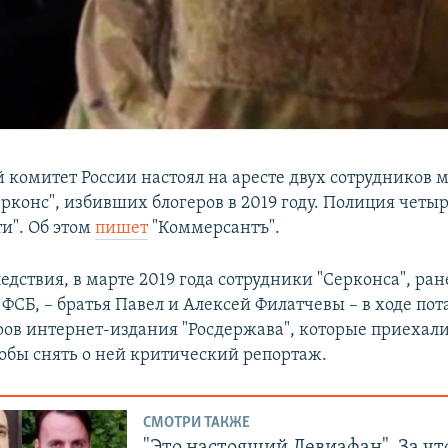
 комитет России настоял на аресте двух сотрудников 
конс", избивших блогеров в 2019 году. Полиция четыр
и". Об этом
пишет
"Коммерсантъ".
дствия, в марте 2019 года сотрудники "Серконса", ран
ФСБ, – братья Павел и Алексей Филатчевы – в ходе пот
ров интернет-издания "Росдержава", которые приехали
обы снять о ней критический репортаж.
СМОТРИ ТАКЖЕ