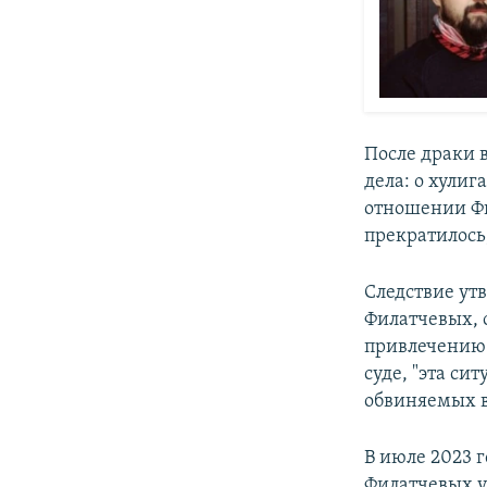
После драки в
дела: о хулиг
отношении Фи
прекратилось
Следствие ут
Филатчевых, 
привлечению 
суде, "эта си
обвиняемых в
В июле 2023 г
Филатчевых у