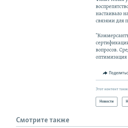
воспрепятств
настаивало н
связями для 
"Коммерсантъ
сертификации
вопросов. Ср
оптимизация 
Поделить
Этот контент такж
Новости
Н
Смотрите также