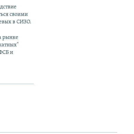
едствие
ться своими
евых в СИЗО.
а рынке
катных"
ФСБ и