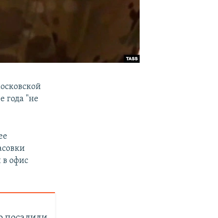
московской
е года "не
ее
асовки
 в офис