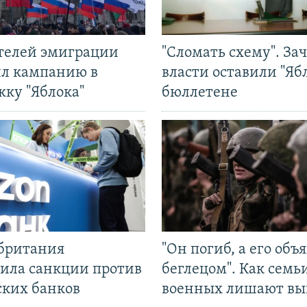
ятелей эмиграции
"Сломать схему". За
ил кампанию в
власти оставили "Ябл
жку "Яблока"
бюллетене
британия
"Он погиб, а его объ
ила санкции против
беглецом". Как семь
ских банков
военных лишают вы