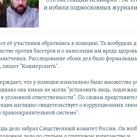
"Это настоящий Левиафан". За чт
и избили подмосковных журнали
се её участники обратились в полицию. Та возбудила 
анстве против блогеров и о нанесении им вреда здоров
латчевых. Расследование обоих дел было формальным
, пишет "Коммерсантъ".
верждает, что у полиции изначально было множество у
однако она никак не могла "установить лица, подлежа
к уголовной ответственности". По словам представител
туация наглядно свидетельствует о коррупционных связ
 правоохранительной системе".
ода дело забрал Следственный комитет России. Он воз
головное дело по статьям о групповом хулиганстве и