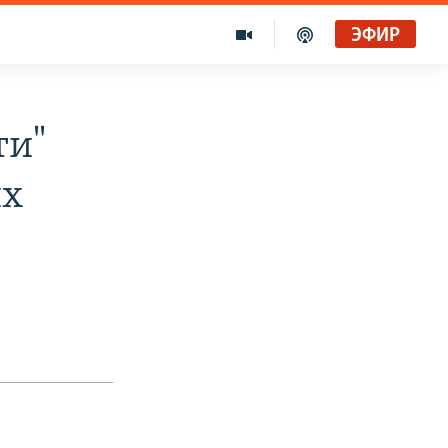
ЭФИР
ти"
их