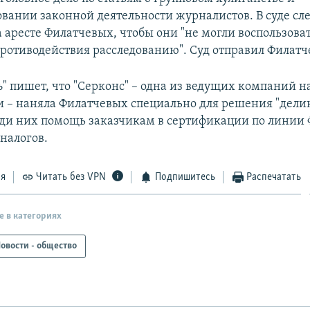
овании законной деятельности журналистов. В суде сл
а аресте Филатчевых, чтобы они "не могли воспользова
противодействия расследованию". Суд отправил Филатч
" пишет, что "Серконс" – одна из ведущих компаний н
 – наняла Филатчевых специально для решения "дели
еди них помощь заказчикам в сертификации по линии 
налогов.
ся
Читать без VPN
Подпишитесь
Распечатать
е в категориях
овости - общество