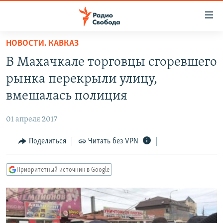
Ссылки
для
упрощенного
НОВОСТИ. КАВКАЗ
ПРОГРАММЫ
доступа
В Махачкале торговцы сгоревшего
ПОДКАСТЫ
Вернуться
рынка перекрыли улицу,
к
АВТОРСКИЕ ПРОЕКТЫ
вмешалась полиция
основному
ЦИТАТЫ СВОБОДЫ
содержанию
01 апреля 2017
Вернутся
МНЕНИЯ
к
Поделиться
Читать без VPN
КУЛЬТУРА
главной
навигации
IDEL.РЕАЛИИ
Приоритетный источник в Google
Вернутся
КАВКАЗ.РЕАЛИИ
к
СЕВЕР.РЕАЛИИ
поиску
СИБИРЬ.РЕАЛИИ