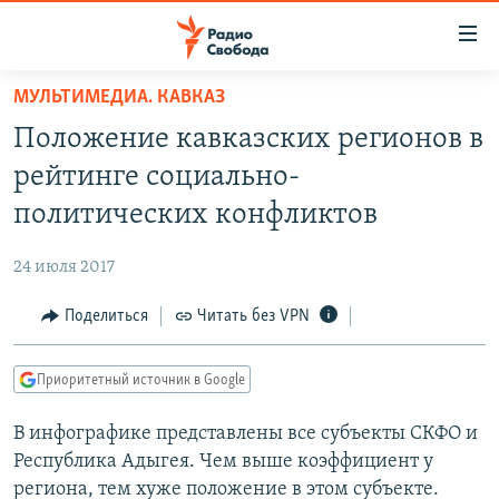
Ссылки
для
упрощенного
МУЛЬТИМЕДИА. КАВКАЗ
ПРОГРАММЫ
доступа
Положение кавказских регионов в
ПОДКАСТЫ
Вернуться
рейтинге социально-
к
АВТОРСКИЕ ПРОЕКТЫ
политических конфликтов
основному
ЦИТАТЫ СВОБОДЫ
содержанию
24 июля 2017
Вернутся
МНЕНИЯ
к
Поделиться
Читать без VPN
КУЛЬТУРА
главной
навигации
IDEL.РЕАЛИИ
Приоритетный источник в Google
Вернутся
КАВКАЗ.РЕАЛИИ
к
В инфографике представлены все субъекты СКФО и
СЕВЕР.РЕАЛИИ
поиску
Республика Адыгея. Чем выше коэффициент у
СИБИРЬ.РЕАЛИИ
региона, тем хуже положение в этом субъекте.