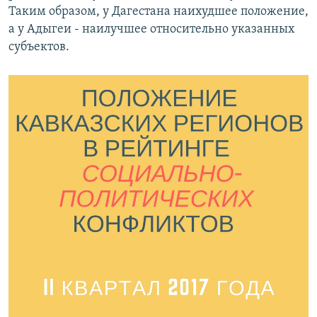
Таким образом, у Дагестана наихудшее положение,
РАСПИСАНИЕ ВЕЩАНИЯ
а у Адыгеи - наилучшее относительно указанных
ПОДПИШИТЕСЬ НА РАССЫЛКУ
субъектов.
СОЦИАЛЬНЫЕ СЕТИ
Все сайты РСЕ/РС