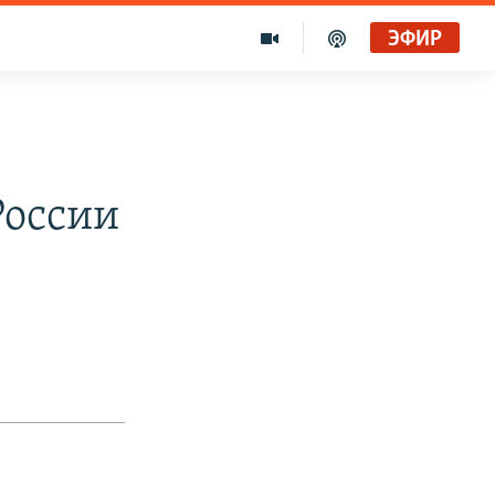
ЭФИР
России