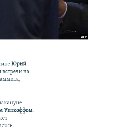
тике
Юрий
 встречи на
саммита,
накануне
м Уиткоффом
.
жет
алось.