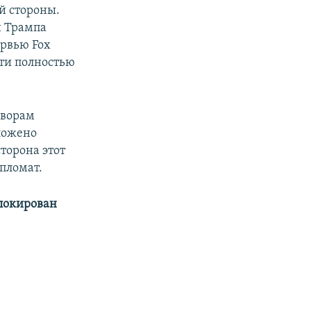
й стороны.
и Трампа
ервью Fox
ти полностью
оворам
дложено
торона этот
пломат.
аблокирован