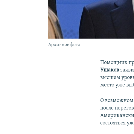
Архивное фото
Помощник пр
Ушаков
заяви
высшем уровн
место уже выб
О возможном 
после перего
Американские
состояться у