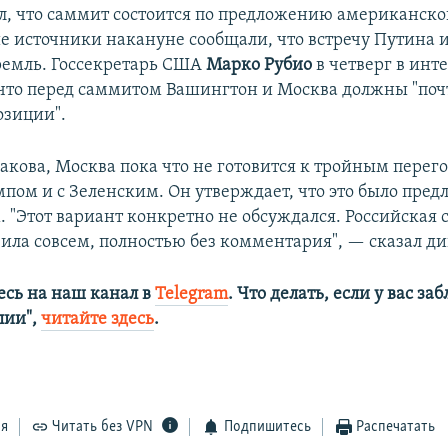
л, что саммит состоится по предложению американско
 источники накануне сообщали, что встречу Путина 
ремль. Госсекретарь США
Марко Рубио
в четверг в инт
 что перед саммитом Вашингтон и Москва должны "поч
озиции".
акова, Москва пока что не готовится к тройным перег
мпом и с Зеленским. Он утверждает, что это было пре
 "Этот вариант конкретно не обсуждался. Российская с
вила совсем, полностью без комментария", — сказал ди
сь на наш канал в
Telegram
. Что делать, если у вас з
алии",
читайте здесь
.
ся
Читать без VPN
Подпишитесь
Распечатать