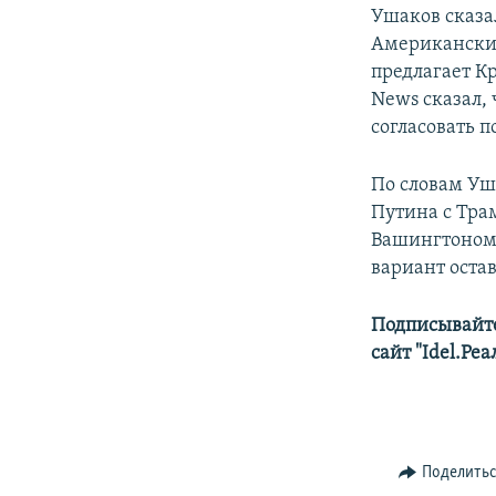
Ушаков сказа
Американские
предлагает К
News сказал,
согласовать п
По словам Уш
Путина с Тра
Вашингтоном.
вариант оста
Подписывайте
сайт "Idel.Ре
Поделить