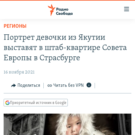
Ссылки
для
упрощенного
РЕГИОНЫ
ПРОГРАММЫ
доступа
Портрет девочки из Якутии
ПОДКАСТЫ
Вернуться
выставят в штаб-квартире Совета
к
АВТОРСКИЕ ПРОЕКТЫ
Европы в Страсбурге
основному
ЦИТАТЫ СВОБОДЫ
содержанию
16 ноября 2021
Вернутся
МНЕНИЯ
к
Поделиться
Читать без VPN
КУЛЬТУРА
главной
навигации
IDEL.РЕАЛИИ
Приоритетный источник в Google
Вернутся
КАВКАЗ.РЕАЛИИ
к
СЕВЕР.РЕАЛИИ
поиску
СИБИРЬ.РЕАЛИИ