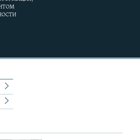
EMBED
360p
ЕНТОМ
НОСТИ
480p
720p
1080p
480p