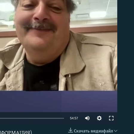
able
Auto
54:57
240p
Скачать медиафайл
ИНФОРМАЦИЯ)