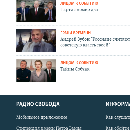
ЛИЦОМ К СОБЫТИЮ
Партия номер два
ГРАНИ ВРЕМЕНИ
Андрей Зубов: "Россияне считают
советскую власть своей"
ЛИЦОМ К СОБЫТИЮ
Тайны Собчак
РАДИО СВОБОДА
ИНФОРМ
Мобильное приложение
Как слушат
СОЦИАЛЬНЫЕ СЕТИ
Стипендия имени Петра Вайля
Как обойти