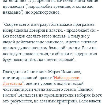
дагестанцев". Да, аресты на жителей впечатление
производят ("народ любит зрелище, и когда зло
наказано"), но краткосрочное.
"Скорее всего, ими разрабатывалась программа
возвращения доверия к власти, - продолжает он. –
Без посадок сделать этого нельзя. К тому же у
людей действительно накипело, многие считают
происходящее началом большой чистки. Если не
последует продолжения, то обыски и задержания
будут восприняты, как нечто разовое".
Гражданский активист Марат Исмаилов,
инициировавший проект "
Наблюдатели
Дагестана
", оценит уровень политической
чистоплотности члена высшего совета "Единой
России" Васильева на президентских выборах (хотя
это, разумеется, не главный критерий). Если власти