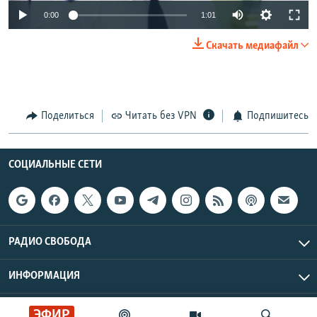
0:00
1:01
Скачать медиафайл
Поделиться
Читать без VPN
Подпишитесь
СОЦИАЛЬНЫЕ СЕТИ
РАДИО СВОБОДА
ИНФОРМАЦИЯ
ЭФИР
Радио Свобода © 2026 RFE/RL, Inc. | Все права защищены.