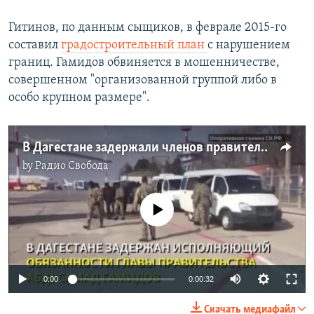
Гитинов, по данным сыщиков, в феврале 2015-го
составил
градостроительный план
с нарушением
границ. Гамидов обвиняется в мошенничестве,
совершенном "организованной группой либо в
особо крупном размере".
В Дагестане задержали членов правительства
by
Радио Свобода
No media source currently available
0:00
0:00:32
Скачать медиафайл