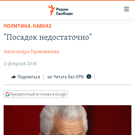
Ссылки
для
упрощенного
ПОЛИТИКА. КАВКАЗ
ПРОГРАММЫ
доступа
"Посадок недостаточно"
ПОДКАСТЫ
Вернуться
к
Александра Гармажапова
АВТОРСКИЕ ПРОЕКТЫ
основному
11 февраля 2018
ЦИТАТЫ СВОБОДЫ
содержанию
Вернутся
МНЕНИЯ
Поделиться
Читать без VPN
к
КУЛЬТУРА
главной
Приоритетный источник в Google
навигации
IDEL.РЕАЛИИ
Вернутся
КАВКАЗ.РЕАЛИИ
к
СЕВЕР.РЕАЛИИ
поиску
СИБИРЬ.РЕАЛИИ