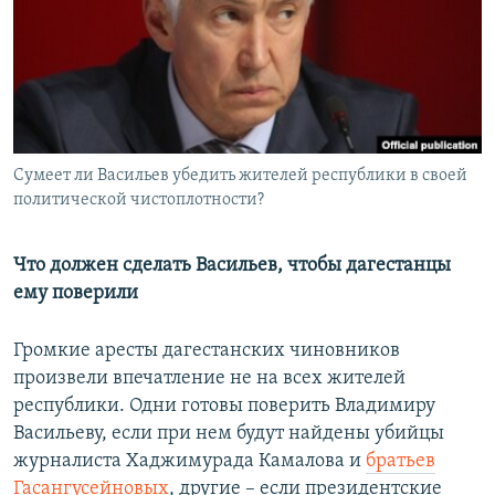
РАСПИСАНИЕ ВЕЩАНИЯ
ПОДПИШИТЕСЬ НА РАССЫЛКУ
СОЦИАЛЬНЫЕ СЕТИ
Сумеет ли Васильев убедить жителей республики в своей
политической чистоплотности?
Что должен сделать Васильев, чтобы дагестанцы
Все сайты РСЕ/РС
ему поверили
Громкие аресты дагестанских чиновников
произвели впечатление не на всех жителей
республики. Одни готовы поверить Владимиру
Васильеву, если при нем будут найдены убийцы
журналиста Хаджимурада Камалова и
братьев
Гасангусейновых
, другие – если президентские