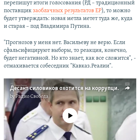
перепишут итоги голосования (РД – традиционный
поставщик
заоблачных результатов ЕР
), то можно
будет утверждать: новая метла метет туда же, куда
и старая – под Владимира Путина.
"Прогнозов у меня нет. Васильеву не верю. Если
сфальсифицируют выборы, то реакция, конечно,
будет негативной. Но кто знает, как все сложится", -
отмахивается собеседник "Кавказ.Реалии".
Десант силовиков охотится на коррупционеров в Дагестане
by
Радио Свобода
No media source currently available