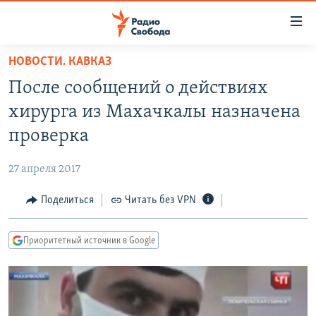
Ссылки
для
упрощенного
НОВОСТИ. КАВКАЗ
ПРОГРАММЫ
доступа
После сообщений о действиях
ПОДКАСТЫ
Вернуться
хирурга из Махачкалы назначена
к
АВТОРСКИЕ ПРОЕКТЫ
проверка
основному
ЦИТАТЫ СВОБОДЫ
содержанию
27 апреля 2017
Вернутся
МНЕНИЯ
к
Поделиться
Читать без VPN
КУЛЬТУРА
главной
навигации
IDEL.РЕАЛИИ
Приоритетный источник в Google
Вернутся
КАВКАЗ.РЕАЛИИ
к
СЕВЕР.РЕАЛИИ
поиску
СИБИРЬ.РЕАЛИИ