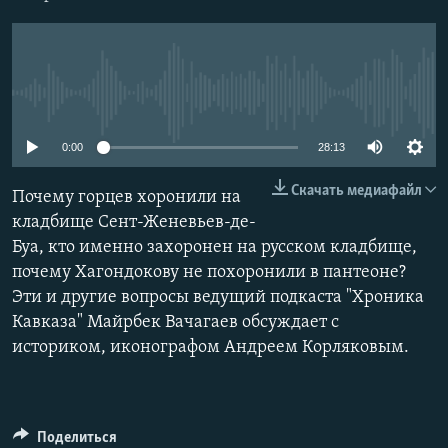
РАСПИСАНИЕ ВЕЩАНИЯ
Подписаться
ПОДПИШИТЕСЬ НА РАССЫЛКУ
No media source currently available
СОЦИАЛЬНЫЕ СЕТИ
0:00
28:13
Скачать медиафайл
Почему горцев хоронили на
кладбище Сент-Женевьев-де-
Все сайты РСЕ/РС
Буа, кто именно захоронен на русском кладбище,
почему Хагондокову не похоронили в пантеоне?
Эти и другие вопросы ведущий подкаста "Хроника
Кавказа" Майрбек Вачагаев обсуждает с
историком, иконографом Андреем Корляковым.
Поделиться