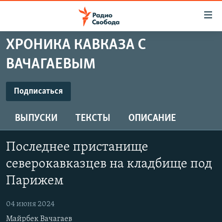
Ссылки
для
упрощенного
ХРОНИКА КАВКАЗА С
ПРОГРАММЫ
доступа
ВАЧАГАЕВЫМ
ПОДКАСТЫ
Вернуться
к
ПОДПИСАТЬСЯ
АВТОРСКИЕ ПРОЕКТЫ
Подписаться
основному
ЦИТАТЫ СВОБОДЫ
содержанию
ВЫПУСКИ
ТЕКСТЫ
ОПИСАНИЕ
Spotify
Вернутся
МНЕНИЯ
к
КУЛЬТУРА
Последнее пристанище
главной
CastBox
навигации
IDEL.РЕАЛИИ
северокавказцев на кладбище под
Вернутся
КАВКАЗ.РЕАЛИИ
Парижем
Podcast Addict
к
СЕВЕР.РЕАЛИИ
поиску
04 июня 2024
YouTube
СИБИРЬ.РЕАЛИИ
Майрбек Вачагаев