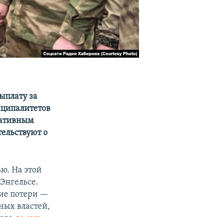
ыплату за
ниципалитетов
еративным
тельствуют о
ю. На этой
 Энгельсе.
кие потери —
ных властей,