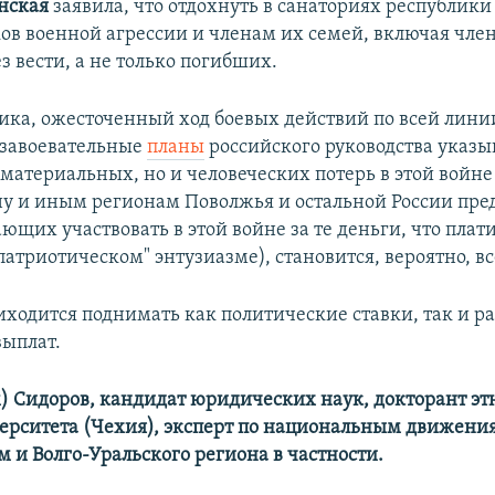
нская
заявила, что отдохнуть в санаториях республики 
ков военной агрессии и членам их семей, включая чле
 вести, а не только погибших.
тика, ожесточенный ход боевых действий по всей лини
завоевательные
планы
российского руководства указыв
 материальных, но и человеческих потерь в этой войне
у и иным регионам Поволжья и остальной России пре
ющих участвовать в этой войне за те деньги, что пла
"патриотическом" энтузиазме), становится, вероятно, в
иходится поднимать как политические ставки, так и р
ыплат.
) Сидоров, кандидат юридических наук, докторант эт
ерситета (Чехия), эксперт по национальным движени
м и Волго-Уральского региона в частности.