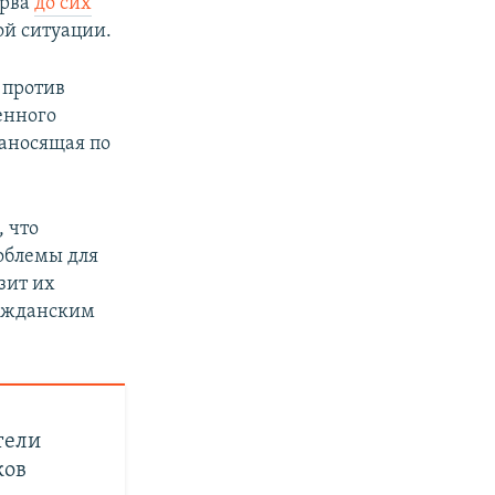
ерва
до сих
ой ситуации.
 против
енного
наносящая по
, что
облемы для
зит их
ражданским
тели
ков