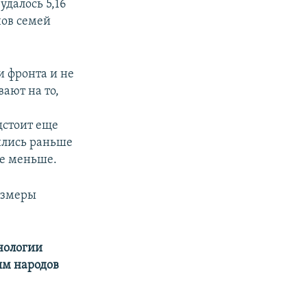
удалось 5,16
нов семей
и фронта и не
ают на то,
дстоит еще
тились раньше
се меньше.
азмеры
нологии
ям народов