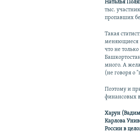
Наталья Поля
тыс. участни
пропавших без
Такая статис
меняющиеся 
что не только
Башкортостан
много. А жела
(не говоря о 
Поэтому и пр
финансовых в
Харун (Вадим
Карлова Унив
России в цело