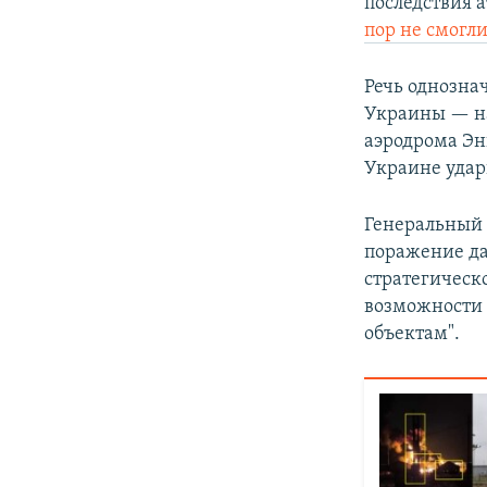
последствия 
пор не смогл
Речь однозна
Украины — на
аэродрома Энг
Украине уда
Генеральный 
поражение да
стратегическ
возможности 
объектам".