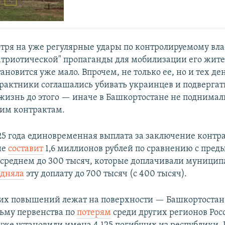
тря на уже регулярные удары по контролируемому вла
триотической" пропаганды для мобилизации его жите
тановится уже мало.
Впрочем, не только ее, но и тех де
рактники соглашались убивать украинцев и подвергат
жизнь до этого — иначе в Башкортостане не поднима
ким контрактам.
025 года единовременная выплата за заключение контра
не
составит
1,6 миллионов рублей по сравнению с пре
 среднем до 300 тысяч, которые доплачивали муницип
одняла
эту доплату до 700 тысяч (с 400 тысяч).
их повышений лежат на поверхности — Башкортостан
ьму первенства по
потерям
среди других регионов Рос