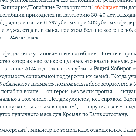
 уже установили имена 4 125 погибших из республики.
а Башкирия/Погибшие Башкортостан"
обобщает
эти да
погибших приходится на категорию 30-40 лет, выходце
), рядовой состав (1 797 убитых при 202 убитых офицеро
и мужа, отца или сына, при этом больше всего погибло
а — 246 человек.
ко официально установленные погибшие. Но есть и про
ество которых настолько ощутимо, что власть вынужде
— в конце 2024 года глава республики
Радий Хабиров
о
одимость социальной поддержки их семей. "Когда уч
РФ обязывают называть полномасштабное вторжение в 
) погиб на войне — он герой. Без вести пропал — ситуа
ально в том числе. Нет документов, нет справок. Здес
прошу заняться этим вопросом", — поручил своим по
утер пушечного мяса для Кремля по Башкортостану.
оммерсант", министр по земельным отношениям Башк