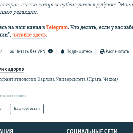
авторов, статьи которых публикуются в рубрике "Мнен
ицию редакции.
сь на наш канал в
Telegram
. Что делать, если у вас з
алии",
читайте здесь
.
ся
Читать без VPN
Подпишитесь
Распечатать
ун сидоров
торант этнологии Карлова Университета (Прага, Чехия)
е в категориях
е
Башкортостан
АЦИЯ
СОЦИАЛЬНЫЕ СЕТИ