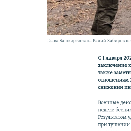
Глава Башкортостана Радий Хабиров п
С 1 января 2
заключение ко
также заметно
отношениям Х
снижении инт
Военные дейс
неделе бесп
Результатом 
при тушении 