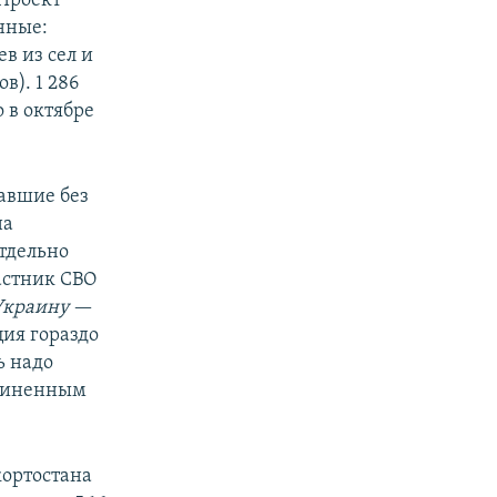
 Проект
нные:
в из сел и
в). 1 286
 в октябре
павшие без
на
тдельно
астник СВО
Украину
—
ция гораздо
ь надо
дчиненным
ортостана