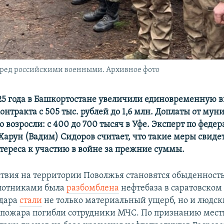
еред российскими военными. Архивное фото
025 года в Башкортостане увеличили единовременную в
нтракта с 505 тыс. рублей до 1,6 млн. Доплаты от му
 возросли: с 400 до 700 тысяч в Уфе. Эксперт по фед
арун (Вадим) Сидоров считает, что такие меры свиде
ереса к участию в войне за прежние суммы.
твия на территории Поволжья становятся обыденность
илотниками была
разбомблена
нефтебаза в саратовском
удара
стали
не только материальный ущерб, но и людс
пожара погибли сотрудники МЧС. По признанию мест