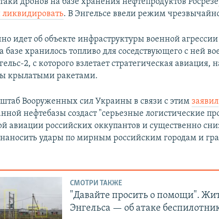
атаки дронов на базе хранения нефтепродуктов Росрез
и ликвидировать
. В Энгельсе ввели режим чрезвычайн
чно идет об объекте инфраструктуры военной агрессии
 базе хранилось топливо для соседствующего с ней во
ельс-2, с которого взлетает стратегическая авиация, 
ры крылатыми ракетами.
штаб Вооруженных сил Украины в связи с этим
заявил
нной нефтебазы создаст "серьезные логистические пр
ой авиации российских оккупантов и существенно сни
наносить удары по мирным российским городам и г
СМОТРИ ТАКЖЕ
"Давайте просить о помощи". Жи
Энгельса — об атаке беспилотни