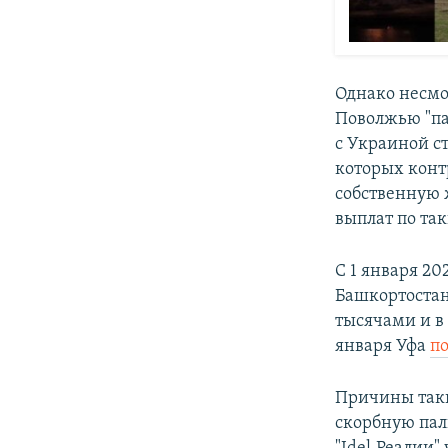
Однако несмо
Поволжью "па
с Украиной с
которых конт
собственную 
выплат по та
С 1 января 2
Башкортоста
тысячами и в
января Уфа
п
Причины так
скорбную пал