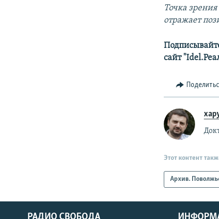
Точка зрения 
отражает поз
Подписывайте
сайт "Idel.Ре
Поделить
хар
Док
Этот контент такж
Архив. Поволжь
РАДИО СВОБОДА
ИНФОРМ