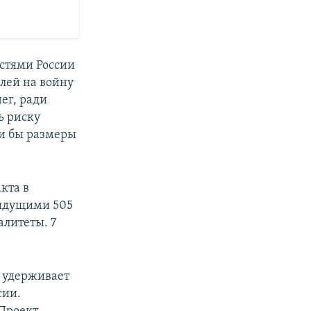
стями России
лей на войну
нег, ради
ь риску
ли бы размеры
кта в
дыдущими 505
алитеты. 7
 удерживает
сии.