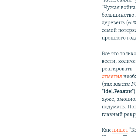
"Idel.Реалии"
"Чужая войн
большинство 
деревень (61%
семей потерял
прошлого год
Все это толь
вести, колич
реагировать 
отметил
необх
(
так власти 
"Idel.Реалии"
хуже, эмоцион
подумать. По
главный рекр
Как
пишет
"К