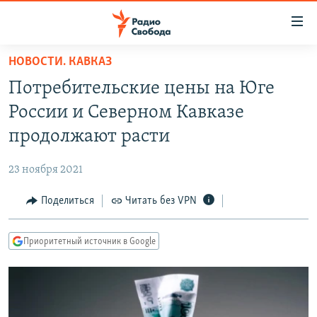
Ссылки
для
упрощенного
НОВОСТИ. КАВКАЗ
ПРОГРАММЫ
доступа
Потребительские цены на Юге
ПОДКАСТЫ
Вернуться
России и Северном Кавказе
к
АВТОРСКИЕ ПРОЕКТЫ
продолжают расти
основному
ЦИТАТЫ СВОБОДЫ
содержанию
23 ноября 2021
Вернутся
МНЕНИЯ
к
Поделиться
Читать без VPN
КУЛЬТУРА
главной
навигации
IDEL.РЕАЛИИ
Приоритетный источник в Google
Вернутся
КАВКАЗ.РЕАЛИИ
к
СЕВЕР.РЕАЛИИ
поиску
СИБИРЬ.РЕАЛИИ