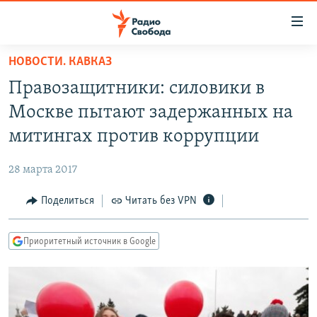
Ссылки
для
упрощенного
НОВОСТИ. КАВКАЗ
ПРОГРАММЫ
доступа
Правозащитники: силовики в
ПОДКАСТЫ
Вернуться
Москве пытают задержанных на
к
АВТОРСКИЕ ПРОЕКТЫ
митингах против коррупции
основному
ЦИТАТЫ СВОБОДЫ
содержанию
28 марта 2017
Вернутся
МНЕНИЯ
к
Поделиться
Читать без VPN
КУЛЬТУРА
главной
навигации
IDEL.РЕАЛИИ
Приоритетный источник в Google
Вернутся
КАВКАЗ.РЕАЛИИ
к
СЕВЕР.РЕАЛИИ
поиску
СИБИРЬ.РЕАЛИИ