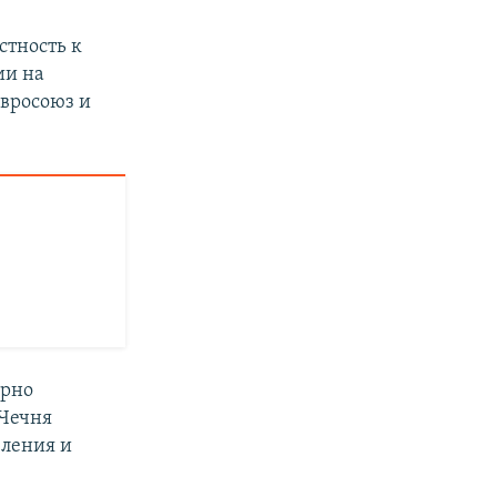
стность к
ии на
Евросоюз и
ярно
 Чечня
ления и