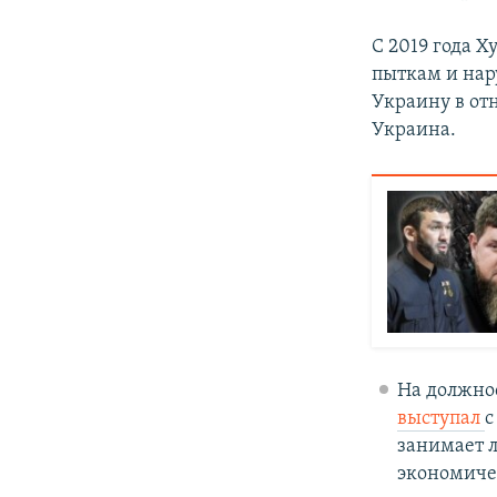
С 2019 года 
пыткам и нар
Украину в от
Украина.
На должнос
выступал
с
занимает 
экономиче