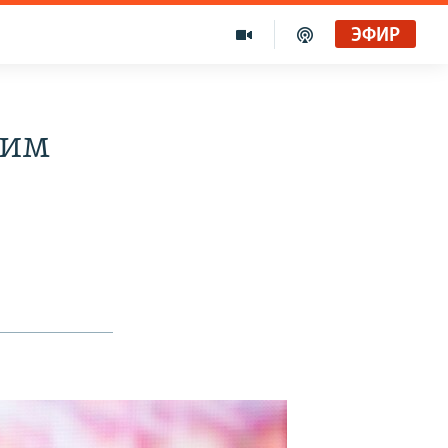
ЭФИР
лим