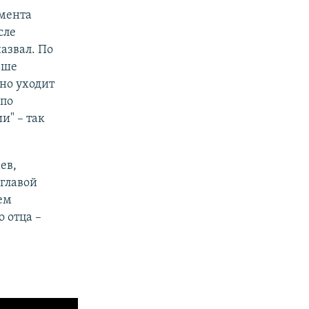
амента
сле
азвал. По
ьше
нно уходит
 по
и" – так
.
ев,
 главой
ем
 отца –