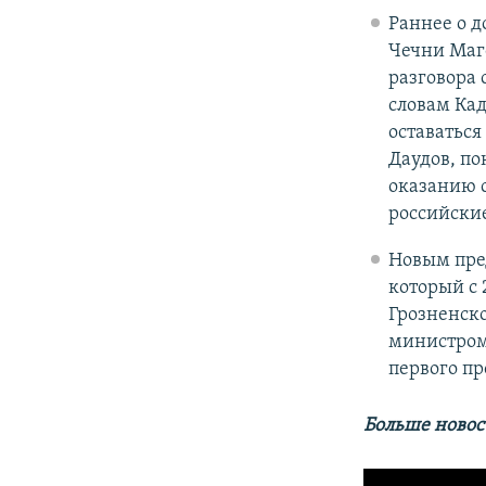
Раннее о д
Чечни Маго
разговора 
словам Кад
оставаться
Даудов, по
оказанию с
российски
Новым пре
который с 
Грозненск
министром 
первого п
Больше новос