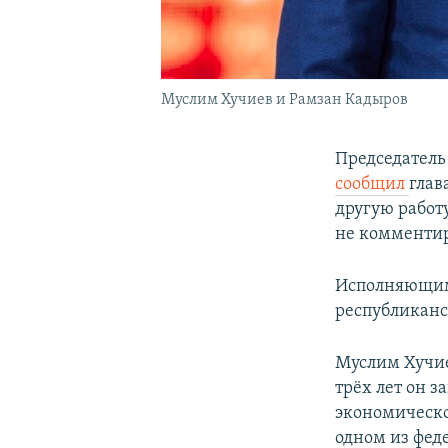
Муслим Хучиев и Рамзан Кадыров
Председатель
сообщил
глав
другую работ
не комментир
Исполняющим 
республикан
Муслим Хучие
трёх лет он 
экономическо
одном из фед