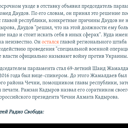
осрочном уходе в отставку объявил председатель парл
мед Даудов. По его словам, он принял это решение по
с главой республики, конкретные причины Даудов не н
ырова, Даудов "решил, что на этой должности ему бол
 не надо и стоит искать себя в иных сферах". Куда име
ка неизвестно. Он
остался
главой регионального штаба
одействию проведения "специальной военной операци
е власти официально называют войну против Украины
дседателем парламента стал 69-летний Шаид Жамалда
2016 года был вице-спикером. До этого Жамалдаев был
ого района Чечни, помощником главы республики, зат
печати. Рамзан Кадыров назвал его соратником своего
ророссийского президента Чечни Ахмата Кадырова.
тей Радио Свобода: