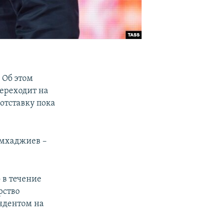
 Об этом
переходит на
отставку пока
умхаджиев –
 в течение
рство
ондентом на