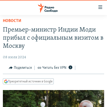
Ссылки
для
упрощенного
НОВОСТИ
ПРОГРАММЫ
доступа
Премьер-министр Индии Моди
ПОДКАСТЫ
Вернуться
прибыл с официальным визитом в
к
АВТОРСКИЕ ПРОЕКТЫ
Москву
основному
ЦИТАТЫ СВОБОДЫ
содержанию
08 июля 2024
Вернутся
МНЕНИЯ
к
Поделиться
Читать без VPN
КУЛЬТУРА
главной
навигации
IDEL.РЕАЛИИ
Приоритетный источник в Google
Вернутся
КАВКАЗ.РЕАЛИИ
к
СЕВЕР.РЕАЛИИ
поиску
СИБИРЬ.РЕАЛИИ