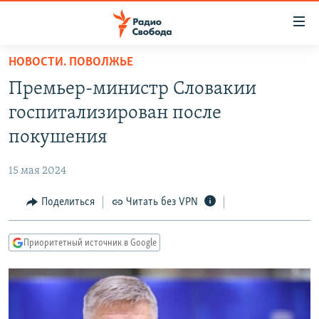
Ссылки
для
упрощенного
НОВОСТИ. ПОВОЛЖЬЕ
ПРОГРАММЫ
доступа
Премьер-министр Словакии
ПОДКАСТЫ
Вернуться
госпитализирован после
к
АВТОРСКИЕ ПРОЕКТЫ
покушения
основному
ЦИТАТЫ СВОБОДЫ
содержанию
15 мая 2024
Вернутся
МНЕНИЯ
к
Поделиться
Читать без VPN
КУЛЬТУРА
главной
навигации
IDEL.РЕАЛИИ
Приоритетный источник в Google
Вернутся
КАВКАЗ.РЕАЛИИ
к
СЕВЕР.РЕАЛИИ
поиску
СИБИРЬ.РЕАЛИИ