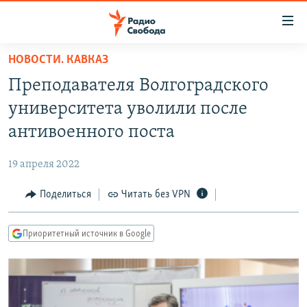
Ссылки
для
упрощенного
НОВОСТИ. КАВКАЗ
ПРОГРАММЫ
доступа
Преподавателя Волгоградского
ПОДКАСТЫ
Вернуться
университета уволили после
к
АВТОРСКИЕ ПРОЕКТЫ
антивоенного поста
основному
ЦИТАТЫ СВОБОДЫ
содержанию
19 апреля 2022
Вернутся
МНЕНИЯ
к
Поделиться
Читать без VPN
КУЛЬТУРА
главной
навигации
IDEL.РЕАЛИИ
Приоритетный источник в Google
Вернутся
КАВКАЗ.РЕАЛИИ
к
СЕВЕР.РЕАЛИИ
поиску
СИБИРЬ.РЕАЛИИ