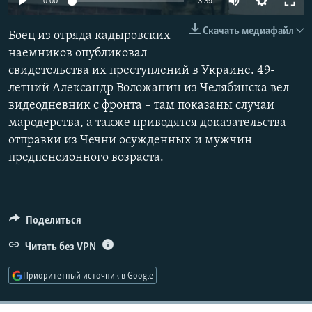
0:00
3:39
РАСПИСАНИЕ ВЕЩАНИЯ
240p
Скачать медиафайл
Боец из отряда кадыровских
ПОДПИШИТЕСЬ НА РАССЫЛКУ
360p
наемников опубликовал
свидетельства их преступлений в Украине. 49-
480p
СОЦИАЛЬНЫЕ СЕТИ
Auto
240p
360p
480p
летний Александр Воложанин из Челябинска вел
720p
видеодневник с фронта – там показаны случаи
720p
1080p
1080p
мародерства, а также приводятся доказательства
отправки из Чечни осужденных и мужчин
предпенсионного возраста.
Все сайты РСЕ/РС
Поделиться
Читать без VPN
Приоритетный источник в Google