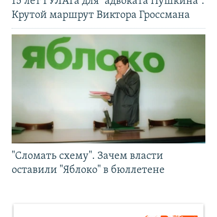
15 лет ГУЛАГа для "адвоката Пушкина".
Крутой маршрут Виктора Гроссмана
"Сломать схему". Зачем власти
оставили "Яблоко" в бюллетене