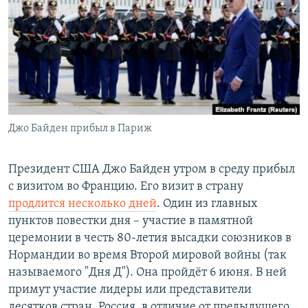
РАСПИСАНИЕ ВЕЩАНИЯ
ПОДПИШИТЕСЬ НА РАССЫЛКУ
СОЦИАЛЬНЫЕ СЕТИ
Джо Байден прибыл в Париж
Все сайты РСЕ/РС
Президент США Джо Байден утром в среду прибыл
с визитом во Францию. Его визит в страну
продлится несколько дней
. Один из главных
пунктов повестки дня – участие в памятной
церемонии в честь 80-летия высадки союзников в
Нормандии во время Второй мировой войны (так
называемого "Дня Д"). Она пройдёт 6 июня. В ней
примут участие лидеры или представители
десятков стран. Россия, в отличие от предыдущего