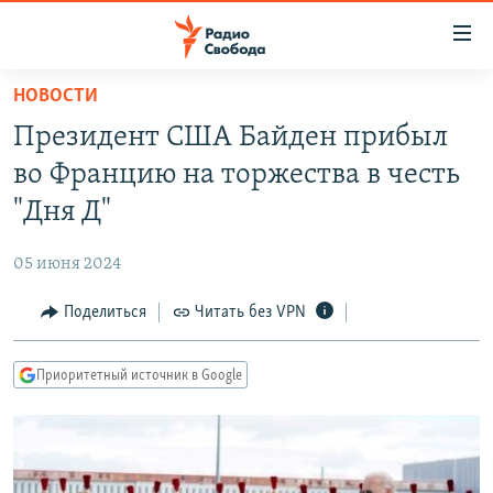
Ссылки
для
упрощенного
НОВОСТИ
ПРОГРАММЫ
доступа
Президент США Байден прибыл
ПОДКАСТЫ
Вернуться
во Францию на торжества в честь
к
АВТОРСКИЕ ПРОЕКТЫ
"Дня Д"
основному
ЦИТАТЫ СВОБОДЫ
содержанию
05 июня 2024
Вернутся
МНЕНИЯ
к
Поделиться
Читать без VPN
КУЛЬТУРА
главной
навигации
IDEL.РЕАЛИИ
Приоритетный источник в Google
Вернутся
КАВКАЗ.РЕАЛИИ
к
СЕВЕР.РЕАЛИИ
поиску
СИБИРЬ.РЕАЛИИ