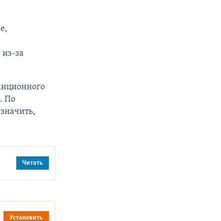
е,
 из-за
танционного
. По
значить,
Читать
Установить