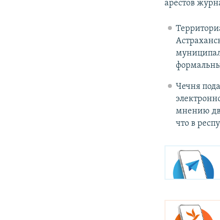
арестов журн
Территори
Астраханск
муниципал
формальны
Чечня под
электронно
мнению дви
что в респ