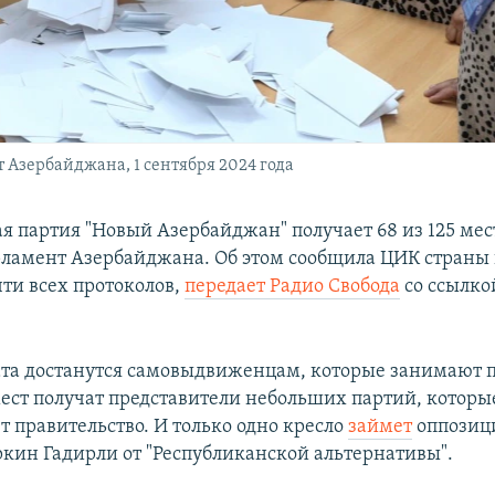
т Азербайджана, 1 сентября 2024 года
я партия "Новый Азербайджан" получает 68 из 125 мес
рламент Азербайджана. Об этом сообщила ЦИК страны 
чти всех протоколов,
передает Радио Свобода
со ссылко
та достанутся самовыдвиженцам, которые занимают 
мест получат представители небольших партий, которы
 правительство. И только одно кресло
займет
оппозиц
ркин Гадирли от "Республиканской альтернативы".