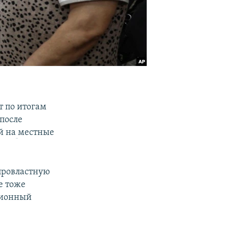
т по итогам
после
й на
местные
провластную
е тоже
ионный