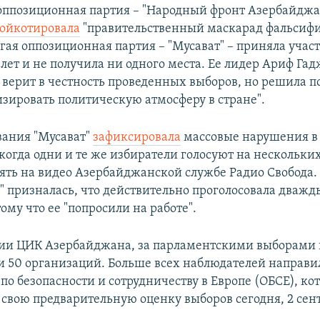
ппозиционная партия – "Народный фронт Азербайджан
ойкотировала
"правительственный маскарад фальси
гая оппозиционная партия – "Мусават" – приняла учас
 лет и не получила ни одного места. Ее лидер Ариф Г
 верит в честность проведенных выборов, но решила п
изировать политическую атмосферу в стране".
вания "Мусават"
зафиксировала
массовые нарушения в
 когда одни и те же избиратели голосуют на нескольки
нять на видео Азербайджанской службе Радио Свобода.
 призналась, что действительно проголосовала дважды 
ому что ее "попросили на работе".
ии ЦИК Азербайджана, за парламентскими выборами
и 50 организаций. Больше всех наблюдателей направи
по безопасности и сотрудничеству в Европе (ОБСЕ), ко
 свою предварительную оценку выборов сегодня, 2 сен