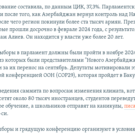
сование составила, по данным ЦИК, 37,3%. Парламентс
и после того, как Азербайджан вернул контроль над 
осле чего регион покинули более ста тысяч армян. Пр
ые прошли досрочно в феврале 2024 года, с результат
м Алиев. Он находится у власти уже более 20 лет.
ыборы в парламент должны были пройти в ноябре 2024
 из которых были представителями "Нового Азербайджа
и за их перенос на сентябрь. Депутаты мотивировали э
й конференцией ООН (COP29), которая пройдет в Баку 
ведения саммита по вопросам изменения климата, кот
етят около 80 тысяч иностранцев, студентов переведу
е обучение, а школьников отправят на каникулы,
пис
-си.
боры и грядущую конференцию организуют в условия