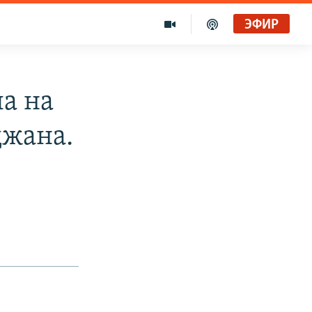
ЭФИР
а на
джана.