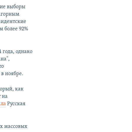
кие выборы
Нагорным
езидентские
ом более 92%
 года, однако
на",
то
в ноябре.
орый, как
т на
ала
Русская
х массовых