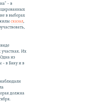
а" – в
фицированных
тие в выборах
аджилы
сказал
,
оучаствовать,
 виде
х участках. Их
 Одна из
– в Баку и в
 наблюдали
ла
торая должна
тября.