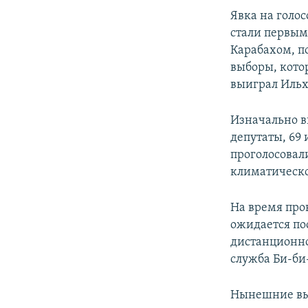
Явка на голо
стали первым
Карабахом, п
выборы, котор
выиграл Ильха
Изначально в
депутаты, 69
проголосовал
климатическо
На время про
ожидается пос
дистанционно
служба Би-би
Нынешние вы