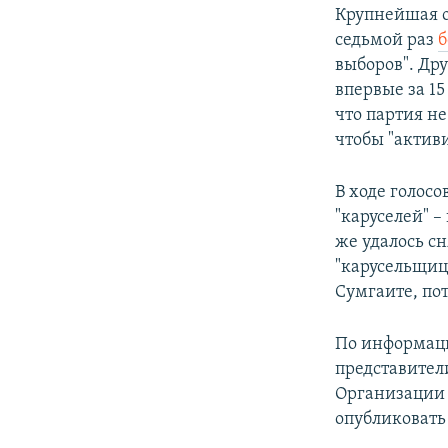
Крупнейшая о
седьмой раз
б
выборов". Дру
впервые за 15
что партия не
чтобы "актив
В ходе голосо
"каруселей" –
же удалось с
"карусельщиц"
Сумгаите, пот
По информац
представител
Организации 
опубликовать