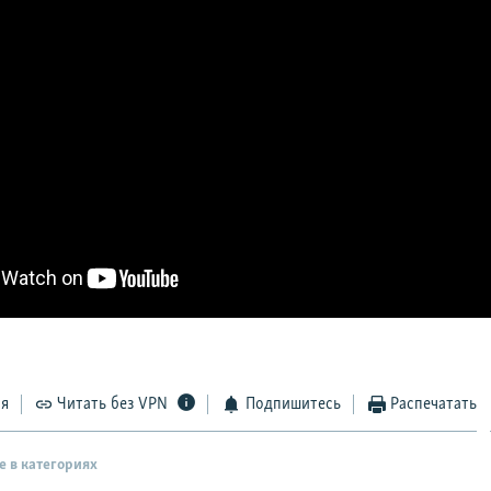
ся
Читать без VPN
Подпишитесь
Распечатать
е в категориях