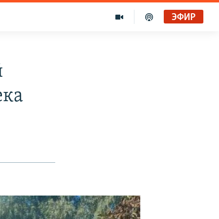
ЭФИР
Голоса и темы XX века на архивных пленках. Время гостей. Владислав Белов, директор Центра германских исследований Института Европы
Радио Свобода
й
ека
"Убить нормальную экономику – это убить страну"
Радио Свобода Live