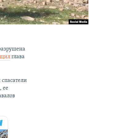
 разрушена
бщил
глава
 спасатели
 ее
авалов