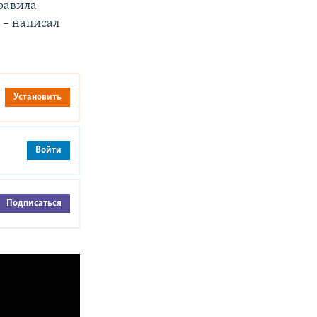
правила
 – написал
Установить
Войти
Подписаться