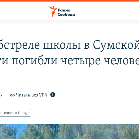
бстреле школы в Сумско
ти погибли четыре челов
ся
Читать без VPN
сточник в Google