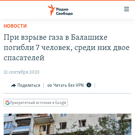
Ссылки
для
упрощенного
НОВОСТИ
ПРОГРАММЫ
доступа
При взрыве газа в Балашихе
ПОДКАСТЫ
Вернуться
погибли 7 человек, среди них двое
к
АВТОРСКИЕ ПРОЕКТЫ
спасателей
основному
ЦИТАТЫ СВОБОДЫ
содержанию
21 сентября 2023
Вернутся
МНЕНИЯ
к
Поделиться
Читать без VPN
КУЛЬТУРА
главной
навигации
IDEL.РЕАЛИИ
Приоритетный источник в Google
Вернутся
КАВКАЗ.РЕАЛИИ
к
СЕВЕР.РЕАЛИИ
поиску
СИБИРЬ.РЕАЛИИ