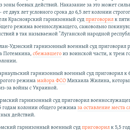
из зоны боевых действий. Наказание за это может силь
– от двух лет условного срока до 6,5 лет колонии строг
реля Красноярский гарнизонный суд
приговорил
к пяти
бщего режима военнослужащего, самовольно покинув
ствий в так называемой "Луганской народной республ
Улан-Удэнский гарнизонный военный суд приговорил 
а Потемкина,
сбежавшего
из воинской части, к трем г
олонии.
арнаульский гарнизонный военный суд приговорил к 6
трогого режима
майора ФСО
Михаила Жилина, который
из-за войны с Украиной.
ермский гарнизонный суд приговорил военнослужащег
 5 годам колонии общего режима
за оставление места 
нных действий.
Томский гарнизонный военный суд
приговорил
к 5,5 го