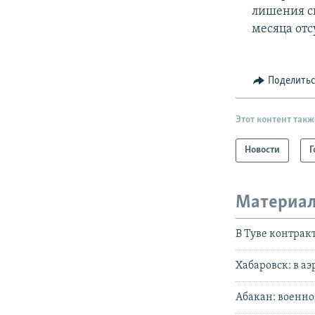
лишения с
месяца отс
Поделить
Этот контент такж
Новости
Г
Материал
В Туве контрак
Хабаровск: в а
Абакан: военно