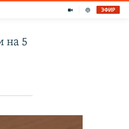
ЭФИР
 на 5