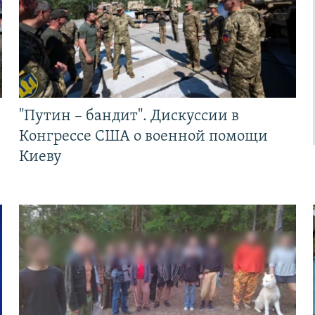
"Путин – бандит". Дискуссии в
Конгрессе США о военной помощи
Киеву