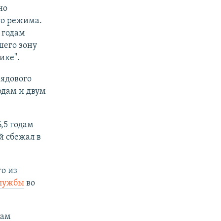
но
ого режима.
 годам
шего зону
ике".
рядового
одам и двум
,5 годам
 сбежал в
о из
службы
во
дам