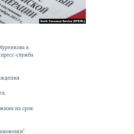
Куренкова к
а
пресс-служба
хождения
ел.
ежима на срок
самоволки"