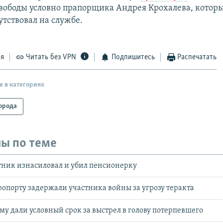
вободы условно прапорщика Андрея Крохалева, котор
утствовал на службе.
ся
Читать без VPN
Подпишитесь
Распечатать
е в категориях
орода
ы по теме
тник изнасиловал и убил пенсионерку
эропорту задержали участника войны за угрозу теракта
му дали условный срок за выстрел в голову потерпевшего