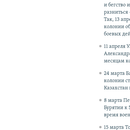
и бегство 
разниться 
Так, 13 ап
колонии о
боевых дей
11 апреля 
Александр
месяцам к
24 марта Б
колонии с
Казахстан 
8 марта П
Бурятии к
время вое
15 марта 