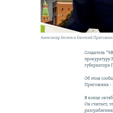
Александр Беглов и Евгений Пригожин
Создатель "Ч
прокуратуру 
губернатора П
Об этом сооб
Пригожина - 
В конце октя
Он считает, ч
разграбления