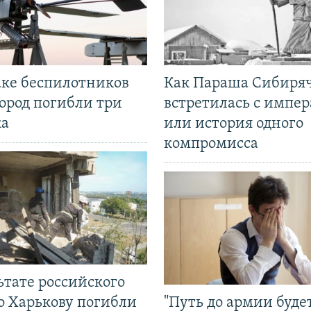
аке беспилотников
Как Параша Сибиря
ород погибли три
встретилась с импе
ка
или история одного
компромисса
ьтате российского
о Харькову погибли
"Путь до армии буде