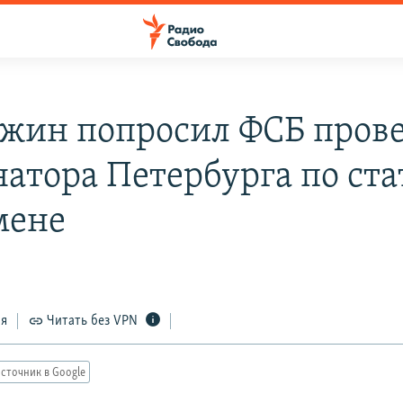
жин попросил ФСБ пров
натора Петербурга по ста
мене
ся
Читать без VPN
сточник в Google