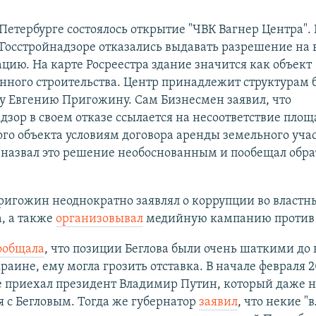
 Петербурге состоялось открытие "ЧВК Вагнер Центра".
Госстройнадзоре отказались выдавать разрешение на 
ацию. На карте Росреестра здание значится как объект
нного строительства. Центр принадлежит структурам 
у Евгению Пригожину. Сам Бизнесмен заявил, что
дзор в своем отказе ссылается на несоответствие пло
го объекта условиям договора аренды земельного учас
назвал это решение необоснованным и пообещал обра
игожин неоднократно заявлял о коррупции во властн
, а также
организовывал
медийную кампанию против 
ообщала
, что позиции Беглова были очень шаткими до
раине, ему могла грозить отставка. В начале февраля 2
 приехал президент Владимир Путин, который даже н
я с Бегловым. Тогда же губернатор
заявил
, что некие 