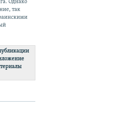
га. Однако
ние, так
краинскими
ный
 публикации
риложение
атериалы