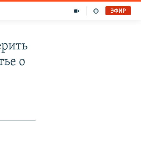
ЭФИР
ерить
тье о