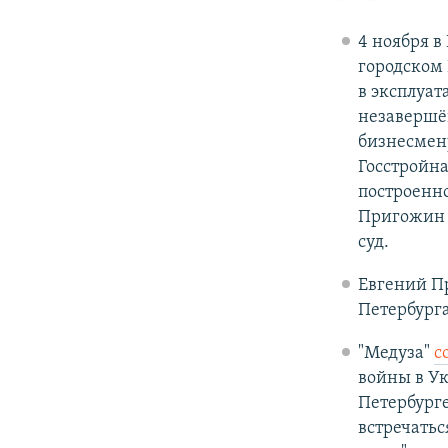
4 ноября в
городском 
в эксплуат
незавершё
бизнесмен
Госстройна
построенно
Пригожин 
суд.
Евгений Пр
Петербурга
"Медуза"
с
войны в Ук
Петербурге
встречатьс