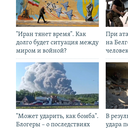
"Иран тянет время". Как
При ат
долго будет ситуация между
на Белг
миром и войной?
челове
"Может ударить, как бомба".
В резул
Блогеры – о последствиях
удара п