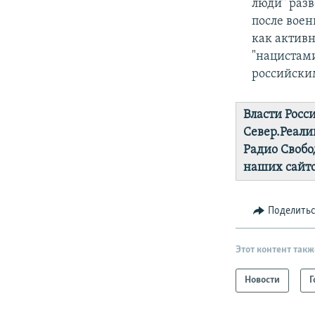
люди" раз
после воен
как
активн
"нацистам
российски
Власти Росс
Север.Реали
Радио Свобо
наших сайто
Поделить
Этот контент такж
Новости
Г