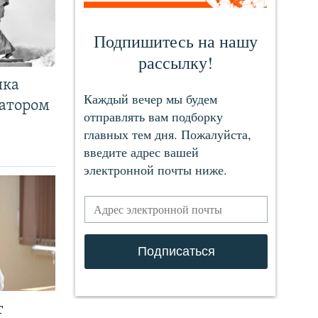
чка
ратором
т