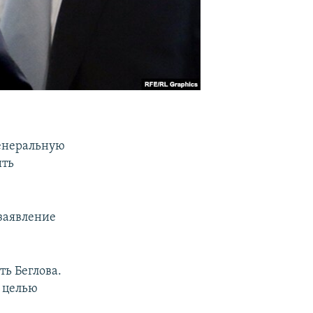
енеральную
ить
заявление
ть Беглова.
с целью