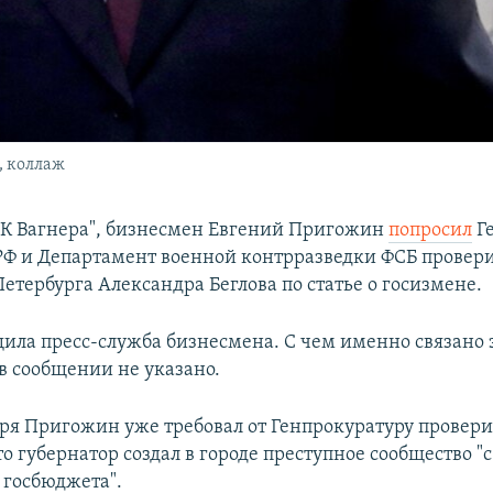
, коллаж
ВК Вагнера", бизнесмен Евгений Пригожин
попросил
Г
РФ и Департамент военной контрразведки ФСБ провер
етербурга Александра Беглова по статье о госизмене.
щила пресс-служба бизнесмена. С чем именно связано 
в сообщении не указано.
бря Пригожин уже требовал от Генпрокуратуру провери
то губернатор создал в городе преступное сообщество "
 госбюджета".