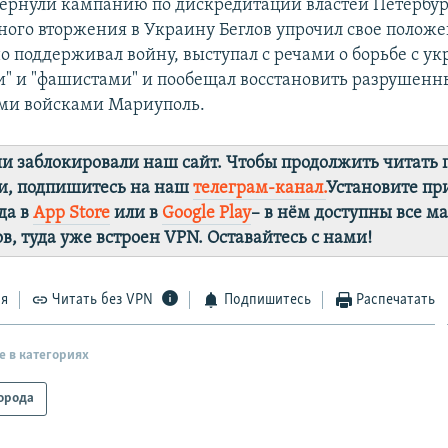
вернули кампанию по дискредитации властей Петербур
ного вторжения в Украину Беглов упрочил свое положе
о поддерживал войну, выступал с речами о борьбе с у
и" и "фашистами" и пообещал восстановить разрушен
ми войсками Мариуполь.
ии заблокировали наш сайт. Чтобы продолжить читать
и, подпишитесь на наш
телеграм-канал.
Установите п
да в
App Store
или в
Google Play
– в нём доступны все м
в, туда уже встроен VPN. Оставайтесь с нами!
ся
Читать без VPN
Подпишитесь
Распечатать
е в категориях
орода