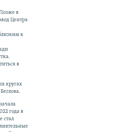
 Позже в
ввод Центра
близким к
щади
тка.
титься в
ых кругах
Беглова.
 начала
022 года в
е стал
"влиятельные