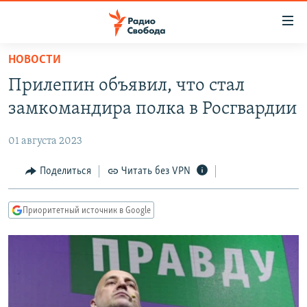
Ссылки
для
упрощенного
НОВОСТИ
ПРОГРАММЫ
доступа
Прилепин объявил, что стал
ПОДКАСТЫ
Вернуться
замкомандира полка в Росгвардии
к
АВТОРСКИЕ ПРОЕКТЫ
основному
01 августа 2023
ЦИТАТЫ СВОБОДЫ
содержанию
Вернутся
МНЕНИЯ
Поделиться
Читать без VPN
к
КУЛЬТУРА
главной
Приоритетный источник в Google
навигации
IDEL.РЕАЛИИ
Вернутся
КАВКАЗ.РЕАЛИИ
к
СЕВЕР.РЕАЛИИ
поиску
СИБИРЬ.РЕАЛИИ