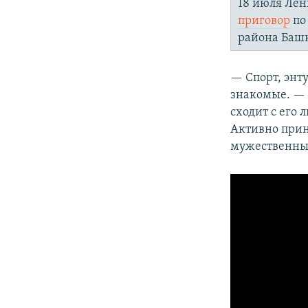
18 июля Лен
приговор
по
района Баш
— Спорт, энт
знакомые. — 
сходит с его
Активно прин
мужественный