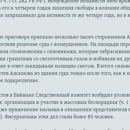
ч. 1 ст. 282 УК РФ (
"Возбуждение ненависти либо вра
 его к четырем годам лишения свободы в колонии об
е запрашивало для активиста те же четыре года, но в 
е приговора приехало несколько тысяч сторонников 
ретили решение суда с возмущением. На площади пер
шли столкновения с силовиками, которые забрасывали
х гранатами со слезоточивым газом и избивали их д
е в ответ закидывали полицию снегом. В итоге сило
езти Алсынова из здания суда только после того, как к
е подкрепление.
стов в Баймаке Следственный комитет возбудил уголов
: организация и участие в массовых беспорядках (ч. 1 и
акже применение насилия в отношении представителя вл
Ф). Фигурантами этих дел стали более 85 человек.