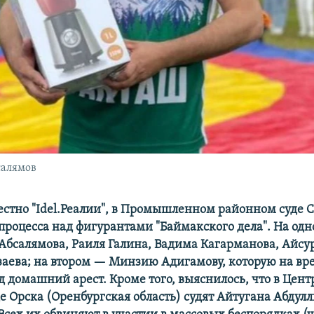
салямов
вестно "Idel.Реалии", в Промышленном районном суде
 процесса над фигурантами "Баймакского дела". На одн
 Абсалямова, Раиля Галина, Вадима Кагарманова, Айсу
заева; на втором — Минзию Адигамову, которую на вр
д домашний арест. Кроме того, выяснилось, что в Цен
е Орска (Оренбургская область) судят Айтугана Абдул