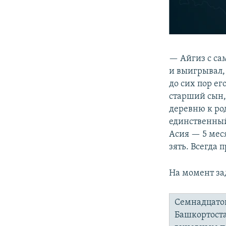
— Айгиз с са
и выигрывал
до сих пор ег
старший сын,
деревню к род
единственный
Асия — 5 мес
зять. Всегда 
На момент за
Семнадцатог
Башкортост