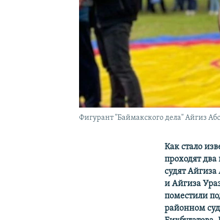
Фигурант "Баймакского дела" Айгиз Аб
Как стало из
проходят два
судят Айгиза
и Айгиза Ура
поместили по
районном суд