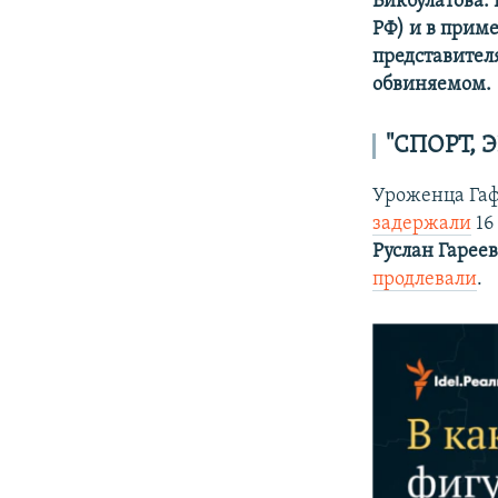
Бикбулатова. 
РФ) и в прим
представителя
обвиняемом.
"СПОРТ, 
Уроженца Гаф
задержали
16
Руслан Гарее
продлевали
.