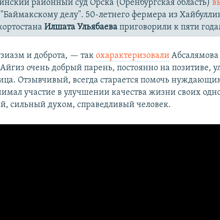
инский районный суд Орска (Оренбургская область)
в
 "Баймакскому делу". 50-летнего фермера из Хайбулли
кортостана
Илшата Ульябаева
приговорили к пяти года
узиазм и доброта, — так
охарактеризовали
Абсалямова 
Айгиз очень добрый парень, постоянно на позитиве, у
 лица. Отзывчивый, всегда старается помочь нуждающи
имал участие в улучшении качества жизни своих одно
, сильный духом, справедливый человек.