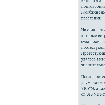
виновным по 
приговорила
Гособвинени
поселении.
На оглашени
которые вст
суда произо
протестующи
Протестующи
удалось выв
значительно
После проте
двум статьям
УК РФ), а т
ст. 318 УК Р