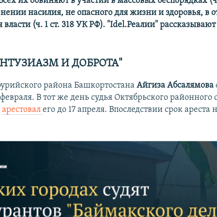
Всех их обвиняют в участии в массовых беспорядках (ч. 
енении насилия, не опасного для жизни и здоровья, в
 власти (ч. 1 ст. 318 УК РФ). "Idel.Реалии" рассказываю
ЭНТУЗИАЗМ И ДОБРОТА"
урийского района Башкортостана
Айгиза Абсалямова
 февраля. В тот же день судья Октябрьского районного 
в
арестовал
его до 17 апреля. Впоследствии срок ареста