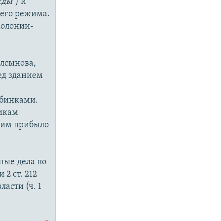
жды"
) и
щего режима.
колонии-
Алсынова,
ед зданием
убинками.
викам
 ним прибыло
ные дела по
 2 ст. 212
асти (ч. 1