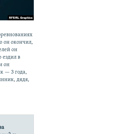
соревнованиях
ю он окончил,
елей он
 ездил в
и он
 — 3 года,
янник, дядя,
ва