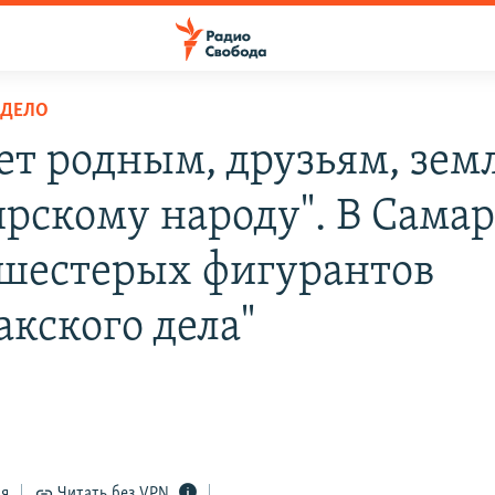
 ДЕЛО
ет родным, друзьям, зем
рскому народу". В Самар
 шестерых фигурантов
акского дела"
ся
Читать без VPN