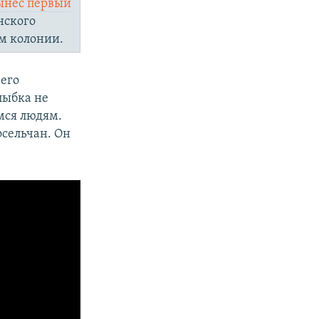
ынес первый
нского
м колонии.
его
лыбка не
мся людям.
сельчан. Он