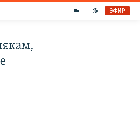
ЭФИР
лякам,
е