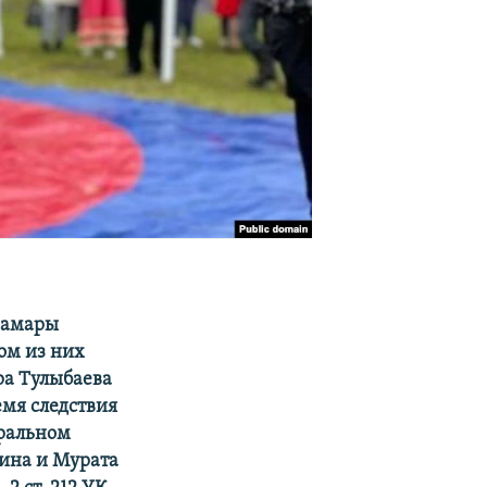
 Самары
ом из них
ра Тулыбаева
емя следствия
тральном
лина и Мурата