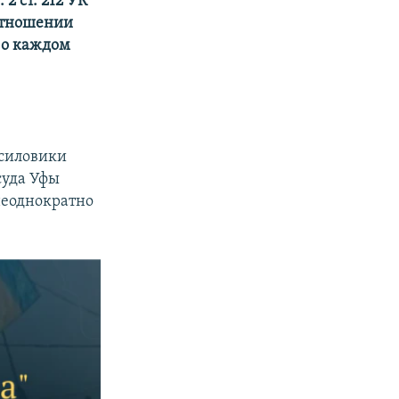
2 ст. 212 УК
 отношении
т о каждом
силовики
суда Уфы
 неоднократно