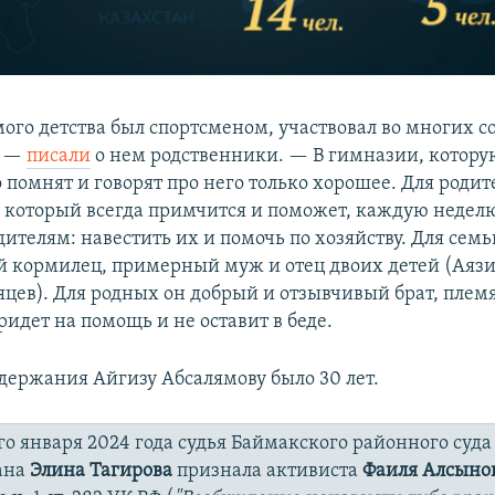
мого детства был спортсменом, участвовал во многих 
, —
писали
о нем родственники. — В гимназии, котору
о помнят и говорят про него только хорошее. Для родит
 который всегда примчится и поможет, каждую неделю
ителям: навестить их и помочь по хозяйству. Для семь
 кормилец, примерный муж и отец двоих детей (Аязик
яцев). Для родных он добрый и отзывчивый брат, плем
придет на помощь и не оставит в беде.
держания Айгизу Абсалямову было 30 лет.
о января 2024 года судья Баймакского районного суда
ана
Элина Тагирова
признала активиста
Фаиля Алсыно