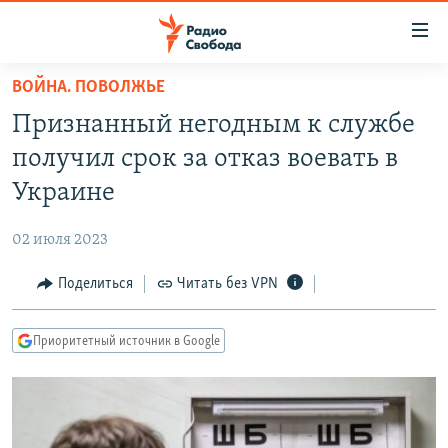
Ссылки
для
упрощенного
ВОЙНА. ПОВОЛЖЬЕ
ПРОГРАММЫ
доступа
Признанный негодным к службе
ПОДКАСТЫ
Вернуться
получил срок за отказ воевать в
к
АВТОРСКИЕ ПРОЕКТЫ
Украине
основному
ЦИТАТЫ СВОБОДЫ
содержанию
02 июля 2023
Вернутся
МНЕНИЯ
к
Поделиться
Читать без VPN
КУЛЬТУРА
главной
навигации
IDEL.РЕАЛИИ
Приоритетный источник в Google
Вернутся
КАВКАЗ.РЕАЛИИ
к
СЕВЕР.РЕАЛИИ
поиску
СИБИРЬ.РЕАЛИИ