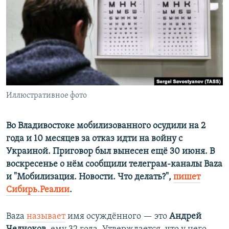
РАСПИСАНИЕ ВЕЩАНИЯ
ПОДПИШИТЕСЬ НА РАССЫЛКУ
СОЦИАЛЬНЫЕ СЕТИ
Иллюстративное фото
Все сайты РСЕ/РС
Во Владивостоке мобилизованного осудили на 2
года и 10 месяцев за отказ идти на войну с
Украиной. Приговор был вынесен ещё 30 июня. В
воскресенье о нём сообщили телеграм-каналы Baza
и "Мобилизация. Новости. Что делать?",
пишет
Сибирь.Реалии
.
Baza
называет
имя осуждённого — это
Андрей