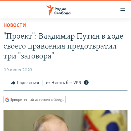
Ссылки
для
упрощенного
НОВОСТИ
ПРОГРАММЫ
доступа
"Проект": Владимир Путин в ходе
ПОДКАСТЫ
Вернуться
своего правления предотвратил
к
АВТОРСКИЕ ПРОЕКТЫ
три "заговора"
основному
ЦИТАТЫ СВОБОДЫ
содержанию
09 июня 2023
Вернутся
МНЕНИЯ
к
Поделиться
Читать без VPN
КУЛЬТУРА
главной
навигации
IDEL.РЕАЛИИ
Приоритетный источник в Google
Вернутся
КАВКАЗ.РЕАЛИИ
к
СЕВЕР.РЕАЛИИ
поиску
СИБИРЬ.РЕАЛИИ