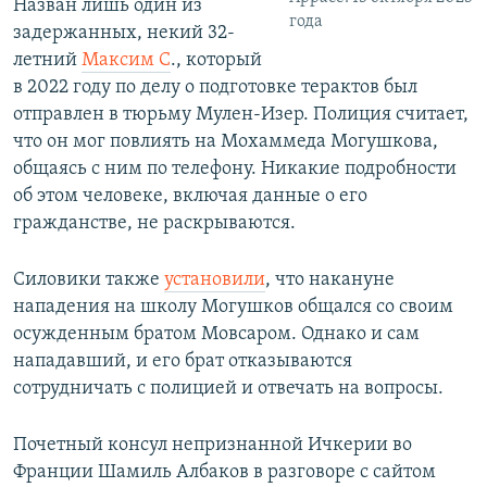
Назван лишь один из
года
задержанных, некий 32-
летний
Максим С
., который
в 2022 году по делу о подготовке терактов был
отправлен в тюрьму Мулен-Изер. Полиция считает,
что он мог повлиять на Мохаммеда Могушкова,
общаясь с ним по телефону. Никакие подробности
об этом человеке, включая данные о его
гражданстве, не раскрываются.
Силовики также
установили
, что накануне
нападения на школу Могушков общался со своим
осужденным братом Мовсаром. Однако и сам
нападавший, и его брат отказываются
сотрудничать с полицией и отвечать на вопросы.
Почетный консул непризнанной Ичкерии во
Франции Шамиль Албаков в разговоре с сайтом