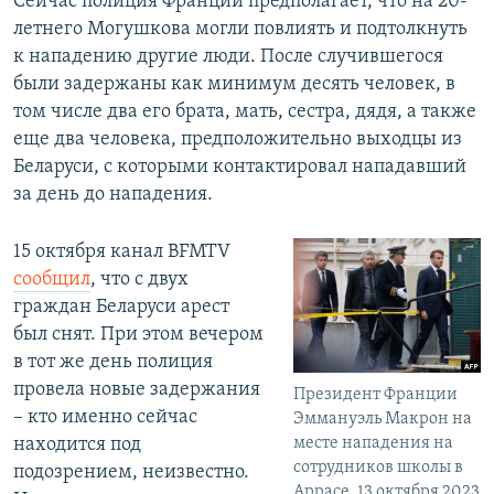
Сейчас полиция Франции предполагает, что на 20-
летнего Могушкова могли повлиять и подтолкнуть
к нападению другие люди. После случившегося
были задержаны как минимум десять человек, в
том числе два его брата, мать, сестра, дядя, а также
еще два человека, предположительно выходцы из
Беларуси, с которыми контактировал нападавший
за день до нападения.
15 октября канал BFMTV
сообщил
, что с двух
граждан Беларуси арест
был снят. При этом вечером
в тот же день полиция
провела новые задержания
Президент Франции
– кто именно сейчас
Эммануэль Макрон на
находится под
месте нападения на
сотрудников школы в
подозрением, неизвестно.
Аррасе. 13 октября 2023