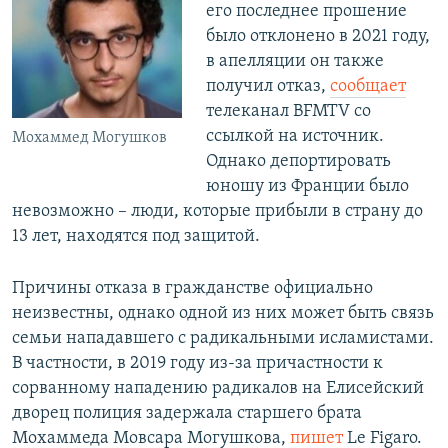
его последнее прошение
было отклонено в 2021 году,
в апелляции он также
получил отказ,
сообщает
телеканал BFMTV со
ссылкой на источник.
Мохаммед Могушков
Однако депортировать
юношу из Франции было
невозможно – люди, которые прибыли в страну до
13 лет, находятся под защитой.
Причины отказа в гражданстве официально
неизвестны, однако одной из них может быть связь
семьи нападавшего с радикальными исламистами.
В частности, в 2019 году из-за причастности к
сорванному нападению радикалов на Елисейский
дворец полиция задержала старшего брата
Мохаммеда Мовсара Могушкова,
пишет
Le Figaro.