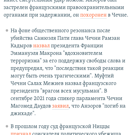
нанес смертельный удар ножом. Анзоров был
застрелен французскими правоохранительными
органами при задержании, он
похоронен
в Чечне.
На фоне общественного резонанса после
убийства Самюэля Пати глава Чечни Рамзан
Кадыров
назвал
президента Франции
Эммануэля Макрона "вдохновителем
терроризма" за его поддержку свободы слова и
предупредил, что "последствия такой реакции
могут быть очень трагическими". Муфтий
Чечни Салах Межиев назвал французского
президента "врагом всех мусульман". В
сентябре 2021 года спикер парламента Чечни
Магомед Даудов
заявил
, что Анзоров "погиб на
джихаде".
В прошлом году суд французской Ниццы
признал
соискателя политического убежища