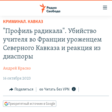
Ссылки
для
упрощенного
КРИМИНАЛ. КАВКАЗ
ПРОГРАММЫ
доступа
"Профиль радикала". Убийство
ПОДКАСТЫ
Вернуться
учителя во Франции уроженцем
к
АВТОРСКИЕ ПРОЕКТЫ
Северного Кавказа и реакция из
основному
ЦИТАТЫ СВОБОДЫ
содержанию
диаспоры
Вернутся
МНЕНИЯ
к
Андрей Красно
КУЛЬТУРА
главной
16 октября 2023
навигации
IDEL.РЕАЛИИ
Вернутся
КАВКАЗ.РЕАЛИИ
Поделиться
Читать без VPN
к
СЕВЕР.РЕАЛИИ
поиску
Приоритетный источник в Google
СИБИРЬ.РЕАЛИИ