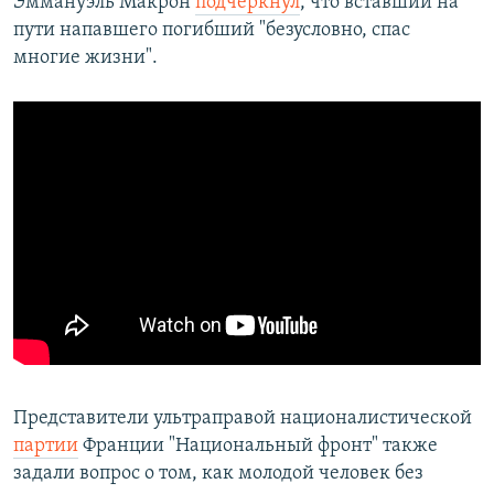
Эммануэль Макрон
подчеркнул
, что вставший на
пути напавшего погибший "безусловно, спас
многие жизни".
Представители ультраправой националистической
партии
Франции "Национальный фронт" также
задали вопрос о том, как молодой человек без