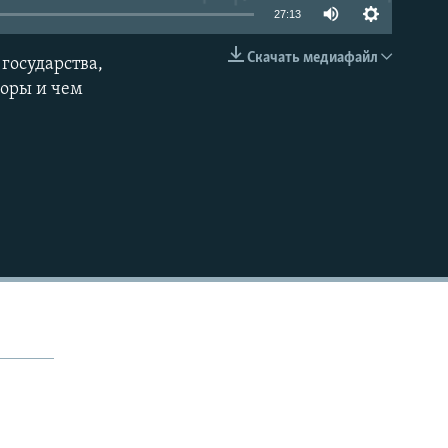
27:13
Скачать медиафайл
государства,
EMBED
боры и чем