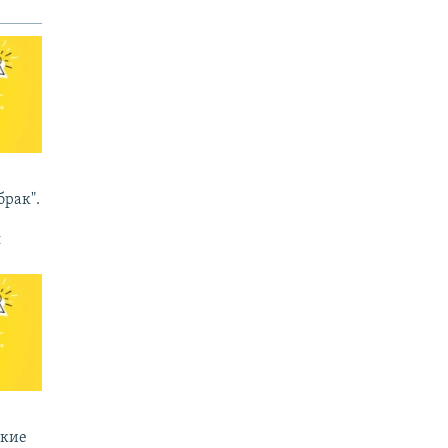
брак".
п
ские