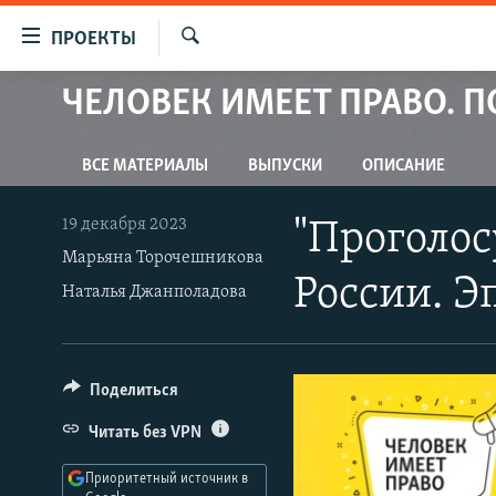
Ссылки
ПРОЕКТЫ
для
Искать
упрощенного
ЧЕЛОВЕК ИМЕЕТ ПРАВО. 
ПРОГРАММЫ
доступа
ПОДКАСТЫ
Вернуться
ВСЕ МАТЕРИАЛЫ
ВЫПУСКИ
ОПИСАНИЕ
АВТОРСКИЕ ПРОЕКТЫ
к
основному
ЦИТАТЫ СВОБОДЫ
19 декабря 2023
"Проголос
содержанию
МНЕНИЯ
Марьяна Торочешникова
Вернутся
России. Э
Наталья Джанполадова
КУЛЬТУРА
к
главной
IDEL.РЕАЛИИ
навигации
КАВКАЗ.РЕАЛИИ
Вернутся
Поделиться
к
СЕВЕР.РЕАЛИИ
Читать без VPN
поиску
СИБИРЬ.РЕАЛИИ
Приоритетный источник в