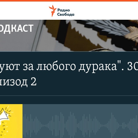
ПОДКАСТ
ПОДПИСАТЬСЯ
уют за любого дурака". 3
Apple Podcasts
пизод 2
Spotify
CastBox
No media source currently avail
YouTube