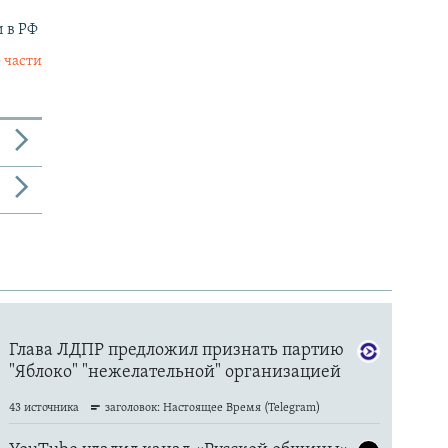
 в РФ
 части