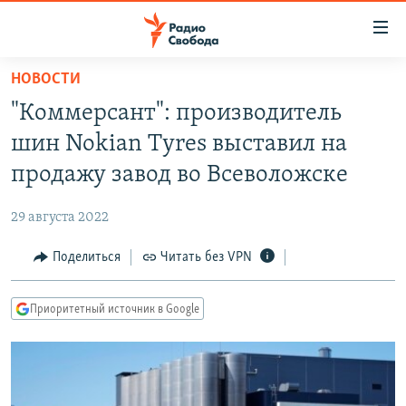
Ссылки
для
упрощенного
НОВОСТИ
ПРОГРАММЫ
доступа
"Коммерсант": производитель
ПОДКАСТЫ
Вернуться
шин Nokian Tyres выставил на
к
АВТОРСКИЕ ПРОЕКТЫ
продажу завод во Всеволожске
основному
ЦИТАТЫ СВОБОДЫ
содержанию
29 августа 2022
Вернутся
МНЕНИЯ
к
Поделиться
Читать без VPN
КУЛЬТУРА
главной
навигации
IDEL.РЕАЛИИ
Приоритетный источник в Google
Вернутся
КАВКАЗ.РЕАЛИИ
к
СЕВЕР.РЕАЛИИ
поиску
СИБИРЬ.РЕАЛИИ