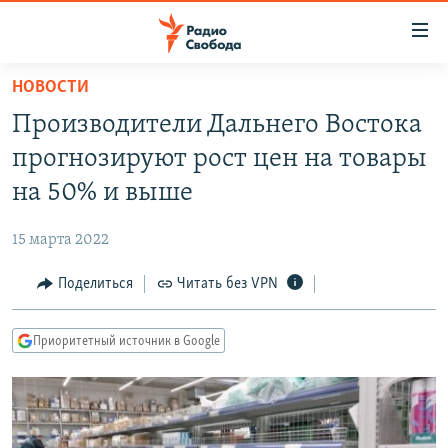
Ссылки
для
упрощенного
НОВОСТИ
ПРОГРАММЫ
доступа
Производители Дальнего Востока
ПОДКАСТЫ
Вернуться
прогнозируют рост цен на товары
к
АВТОРСКИЕ ПРОЕКТЫ
на 50% и выше
основному
ЦИТАТЫ СВОБОДЫ
содержанию
15 марта 2022
Вернутся
МНЕНИЯ
к
Поделиться
Читать без VPN
КУЛЬТУРА
главной
навигации
IDEL.РЕАЛИИ
Приоритетный источник в Google
Вернутся
КАВКАЗ.РЕАЛИИ
к
СЕВЕР.РЕАЛИИ
поиску
СИБИРЬ.РЕАЛИИ