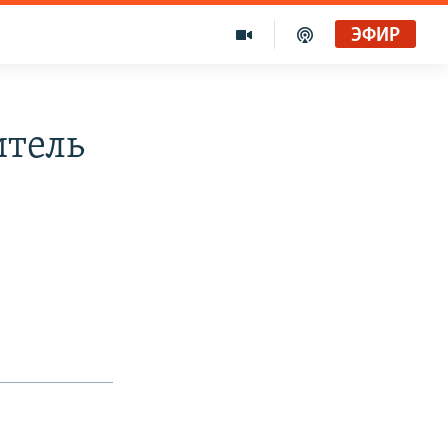
ЭФИР
итель