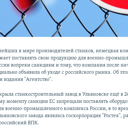
нейших в мире производителей станков, немецкая к
жает поставлять свою продукцию для военно-промыш
ссии вопреки санкциям и тому, что компания после на
иально объявила об уходе с российского рынка. Об эт
и издания "Агентство".
рыла станкостроительный завод в Ульяновске ещё в 20
ому моменту санкции ЕС запрещали поставлять оборудо
ля военно-промышленного комплекса России, в то вре
ьяновского завода являлась госкорпорация "Ростех", 
 российский ВПК.