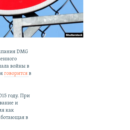
омпания DMG
ленного
чала войны в
ом
говорится
в
15 году. При
вание и
мя как
работающая в