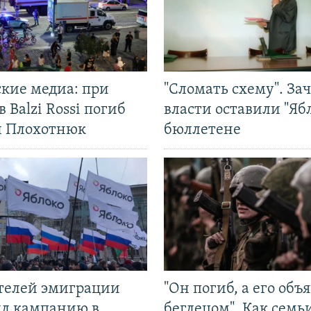
ские медиа: при
"Сломать схему". За
в Balzi Rossi погиб
власти оставили "Ябл
л Плохотнюк
бюллетене
ятелей эмиграции
"Он погиб, а его объ
ил кампанию в
беглецом". Как семь