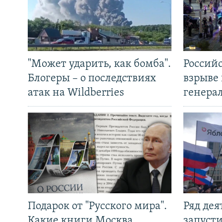
"Может ударить, как бомба".
Россий
Блогеры – о последствиях
взрыве 
атак на Wildberries
генера
Подарок от "Русского мира".
Ряд де
Какие книги Москва
запуст