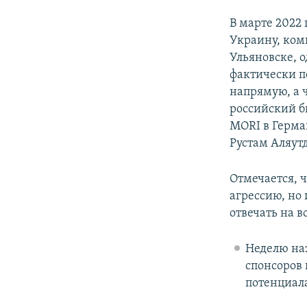
В марте 2022
Украину, ком
Ульяновске, о
фактически п
напрямую, а 
российский б
MORI в Герма
Рустам Аляут
Отмечается, 
агрессию, но 
отвечать на 
Неделю на
спонсоров 
потенциал