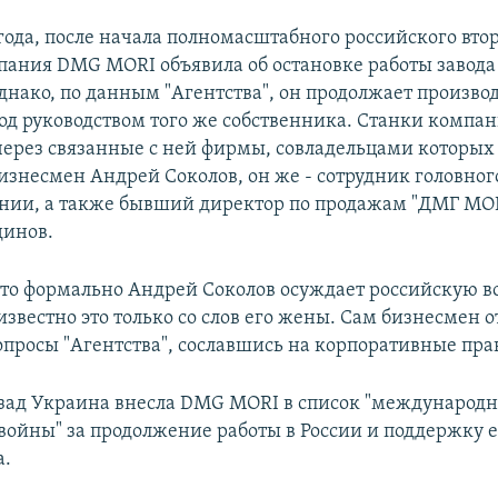
 года, после начала полномасштабного российского вто
пания DMG MORI объявила об остановке работы завода
днако, по данным "Агентства", он продолжает произво
од руководством того же собственника. Станки компан
через связанные с ней фирмы, совладельцами которых
изнесмен Андрей Соколов, он же - сотрудник головно
нии, а также бывший директор по продажам "ДМГ МО
динов.
что формально Андрей Соколов осуждает российскую 
известно это только со слов его жены. Сам бизнесмен о
вопросы "Агентства", сославшись на корпоративные пра
зад Украина внесла DMG MORI в список "международ
войны" за продолжение работы в России и поддержку е
а.