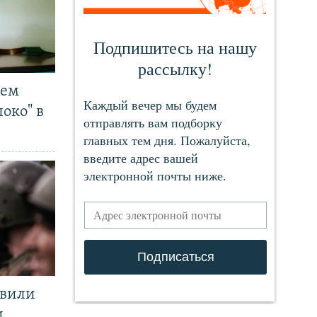
чем
око" в
явили
и