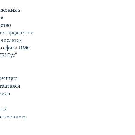
ржения в
 в
дство
ия продаёт не
 числятся
го офиса DMG
РИ Рус"
военную
тказался
вила.
ных
ё военного