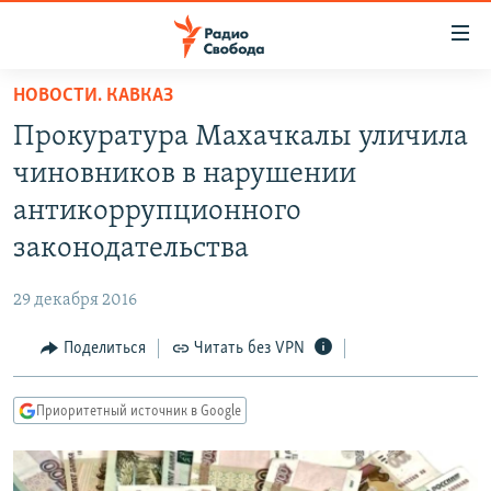
Ссылки
для
упрощенного
НОВОСТИ. КАВКАЗ
ПРОГРАММЫ
доступа
Прокуратура Махачкалы уличила
ПОДКАСТЫ
Вернуться
чиновников в нарушении
к
АВТОРСКИЕ ПРОЕКТЫ
антикоррупционного
основному
ЦИТАТЫ СВОБОДЫ
содержанию
законодательства
Вернутся
МНЕНИЯ
к
29 декабря 2016
КУЛЬТУРА
главной
Поделиться
Читать без VPN
навигации
IDEL.РЕАЛИИ
Вернутся
КАВКАЗ.РЕАЛИИ
к
Приоритетный источник в Google
СЕВЕР.РЕАЛИИ
поиску
СИБИРЬ.РЕАЛИИ