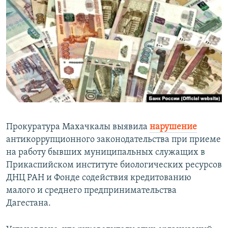
РАСПИСАНИЕ ВЕЩАНИЯ
ПОДПИШИТЕСЬ НА РАССЫЛКУ
СОЦИАЛЬНЫЕ СЕТИ
Все сайты РСЕ/РС
Прокуратура Махачкалы выявила
нарушение
антикоррупционного законодательства при приеме
на работу бывших муниципальных служащих в
Прикаспийском институте биологических ресурсов
ДНЦ РАН и Фонде содействия кредитованию
малого и среднего предпринимательства
Дагестана.