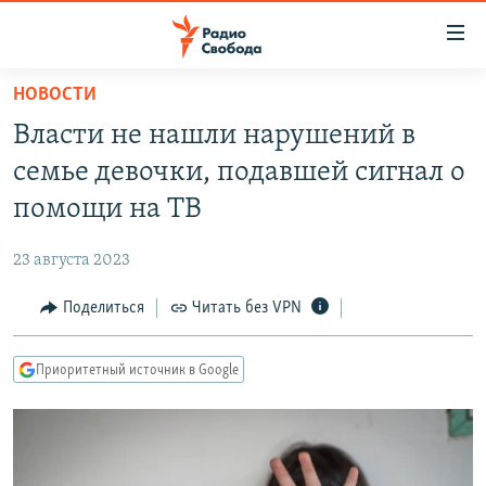
Ссылки
для
упрощенного
НОВОСТИ
ПРОГРАММЫ
доступа
Власти не нашли нарушений в
ПОДКАСТЫ
Вернуться
семье девочки, подавшей сигнал о
к
АВТОРСКИЕ ПРОЕКТЫ
помощи на ТВ
основному
ЦИТАТЫ СВОБОДЫ
содержанию
23 августа 2023
Вернутся
МНЕНИЯ
к
Поделиться
Читать без VPN
КУЛЬТУРА
главной
навигации
IDEL.РЕАЛИИ
Приоритетный источник в Google
Вернутся
КАВКАЗ.РЕАЛИИ
к
СЕВЕР.РЕАЛИИ
поиску
СИБИРЬ.РЕАЛИИ