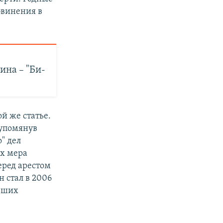
бвинения в
ина – "Би-
ой же статье.
 упомянув
" дел
ых мера
еред арестом
 стал в 2006
льших