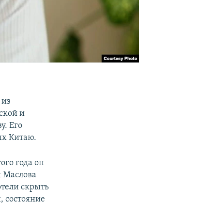
 из
ской и
у. Его
ых Китаю.
ого года он
я Маслова
отели скрыть
, состояние