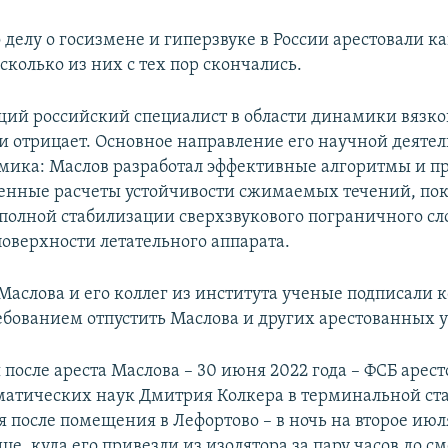
о делу о госизмене и гиперзвуке в России арестовали 
сколько из них с тех пор скончались.
щий российский специалист в области динамики вязког
и отрицает. Основное направление его научной деятел
мика: Маслов разработал эффективные алгоритмы и п
ленные расчеты устойчивости сжимаемых течений, пок
полной стабилизации сверхзвукового пограничного с
оверхности летательного аппарата.
 Маслова и его коллег из института ученые подписали
ебованием отпустить Маслова и других арестованных 
 после ареста Маслова – 30 июня 2022 года – ФСБ арес
атических наук Дмитрия Колкера в терминальной ста
я после помещения в Лефортово – в ночь на второе ию
це, куда его привезли из изолятора за пару часов до с