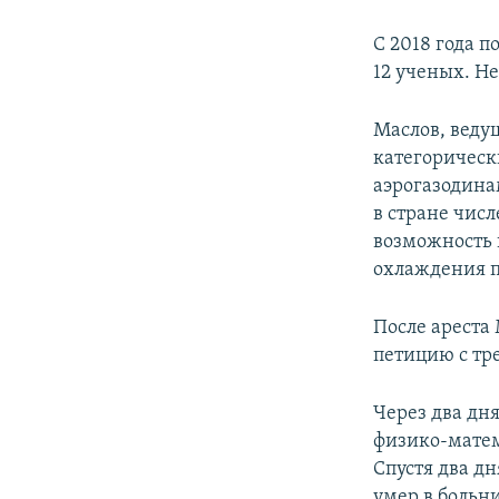
С 2018 года п
12 ученых. Не
Маслов, веду
категорическ
аэрогазодина
в стране чис
возможность 
охлаждения п
После ареста
петицию с тр
Через два дня
физико-матем
Спустя два дн
умер в больни