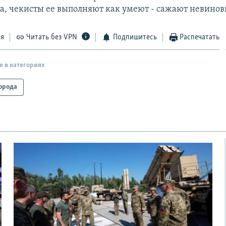
а, чекисты ее выполняют как умеют - сажают невинов
ся
Читать без VPN
Подпишитесь
Распечатать
е в категориях
орода