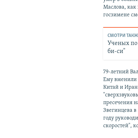
Маслова, как 
госзимене см
СМОТРИ ТАКЖ
Ученых по 
би-си"
79-летний Вал
Ему вменили 
Китай и Иран
"сверхзвуков
пресечения на
Звегинцева в
году руковод
скоростей", к