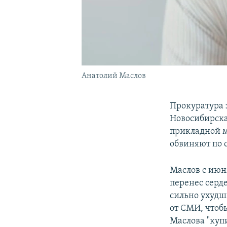
Анатолий Маслов
Прокуратура 
Новосибирска
прикладной м
обвиняют по 
Маслов с июня
перенес серд
сильно ухудш
от СМИ, чтобы
Маслова "куп