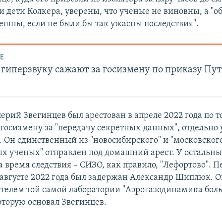
и дети Колкера, уверены, что ученые не виновны, а "о
ешны, если не были бы так ужасны последствия".
Е
гиперзвуку сажают за госизмену по приказу Пут
ерий Звегинцев был арестован в апреле 2022 года по т
госизмену за "передачу секретных данных", отдельно
. Он единственный из "новосибирского" и "московского
ых ученых" отправлен под домашний арест. У остальн
 время следствия – СИЗО, как правило, "Лефортово". П
 августе 2022 года был задержан Александр Шиплюк. Он
ителем той самой лаборатории "Аэрогазодинамика бо
оторую основал Звегинцев.