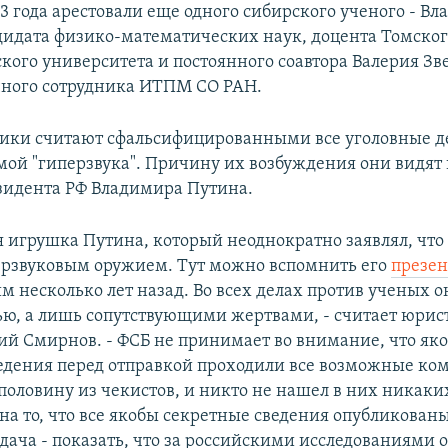
3 года арестовали еще одного сибирского ученого - Вл
дидата физико-математических наук, доцента Томско
кого университета и постоянного соавтора Валерия Зв
чного сотрудника ИТПМ СО РАН.
ки считают сфальсифицированными все уголовные д
мой "гиперзвука". Причину их возбуждения они видят
зидента РФ Владимира Путина.
я игрушка Путина, который неоднократно заявлял, что 
ерзвуковым оружием. Тут можно вспомнить его
презе
м несколько лет назад. Во всех делах против ученых о
ью, а лишь сопутствующими жертвами, - считает юрис
ний Смирнов. - ФСБ не принимает во внимание, что як
едения перед отправкой проходили все возможные ко
половину из чекистов, и никто не нашел в них никаки
на то, что все якобы секретные сведения опубликованы
адача - показать, что за российскими исследованиями о