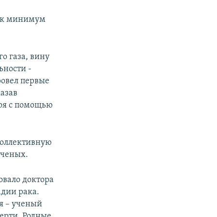
как минимум
о газа, вину
ьности -
ровел первые
азав
лоя с помощью
 коллективную
ученых.
товало доктора
дии рака.
ля – ученый
мерти. Родные