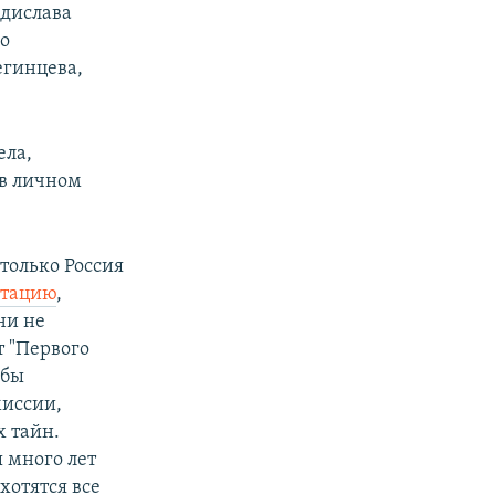
адислава
го
егинцева,
ела,
 в личном
только Россия
нтацию
,
ни не
т "Первого
обы
миссии,
х тайн.
 много лет
хотятся все