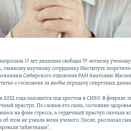
запросила 17 лет лишения свободы 77‑летнему ученому
, главному научному сотруднику Института теоретиче
еханики Сибирского отделения РАН Анатолию Маслов
статье о госизмене за якобы передачу секретных данн
 2022 года находится под арестом в СИЗО. В феврале эт
ечный приступ. По словам его сына, состояние здоровь
илось на фоне стресса, а сердечный приступ сначала х
 об этом не узнала жена ученого. После, рассказал сын
ировали таблетками".