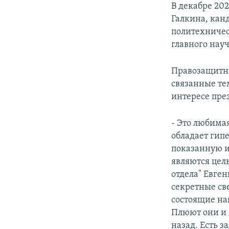
В декабре 202
Галкина, кан
политехничес
главного нау
Правозащитни
связанные те
интересе пре
- Это любима
обладает гип
показанную и
являются цел
отдела" Евге
секретные св
состоящие на
Плюют они и 
назад. Есть з