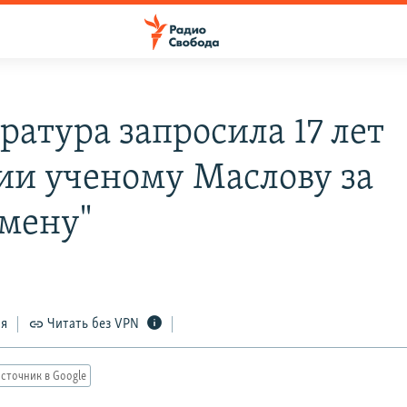
ратура запросила 17 лет
ии ученому Маслову за
змену"
ся
Читать без VPN
сточник в Google