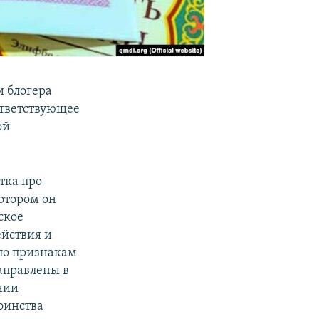
и блогера
ответствующее
ой
тка про
котором он
ское
ействия и
по признакам
аправлены в
нии
оинства