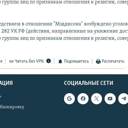
о группы лиц по признакам отношения к религии, со
ледствием в отношении "Мэддисона" возбуждено уголов
ьи 282 УК РФ (действия, направленные на унижение дос
о группы лиц по признакам отношения к религии, со
ся
Читать без VPN
Подпишитесь
Распечатать
АЦИЯ
СОЦИАЛЬНЫЕ СЕТИ
ь
 блокировку