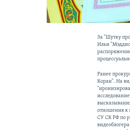
За "Шутку про
Ильи "Мэддис
распоряжение
процессуальн
Ранее прокур
Коран". На в
"иронизирова
исследование
высказывания
отношения к 
СУ СК РФ по 
видеоблогера