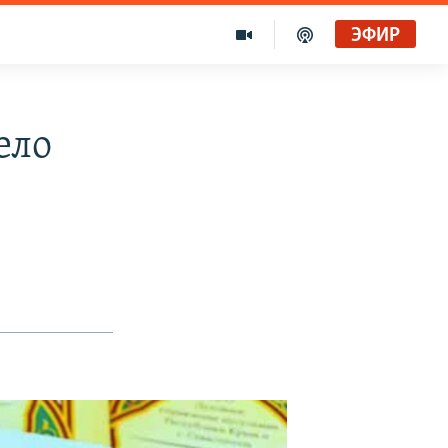
ЭФИР
ело