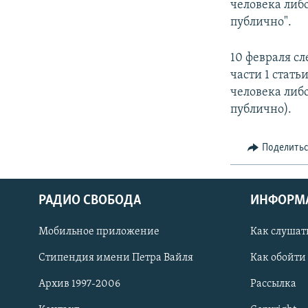
человека либ
публично".
10 февраля с
части 1 стат
человека либ
публично).
Поделить
РАДИО СВОБОДА
ИНФОРМ
Мобильное приложение
Как слушат
СОЦИАЛЬНЫЕ СЕТИ
Стипендия имени Петра Вайля
Как обойти
Архив 1997-2006
Рассылка