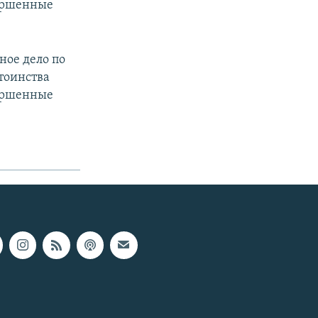
вершенные
ное дело по
тоинства
вершенные