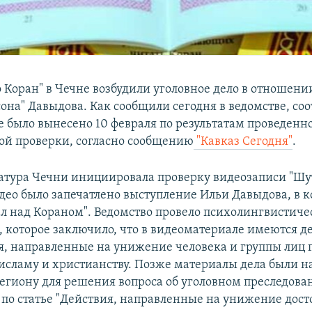
 Коран" в Чечне возбудили уголовное дело в отношени
она" Давыдова. Как сообщили сегодня в ведомстве, со
 было вынесено 10 февраля по результатам проведенн
ой проверки, согласно сообщению
"Кавказ Сегодня"
.
атура Чечни инициировала проверку видеозаписи "Шу
идео было запечатлено выступление Ильи Давыдова, в 
л над Кораном". Ведомство провело психолингвистиче
, которое заключило, что в видеоматериале имеются д
, направленные на унижение человека и группы лиц 
исламу и христианству. Позже материалы дела были н
региону для решения вопроса об уголовном преследова
 по статье "Действия, направленные на унижение дост