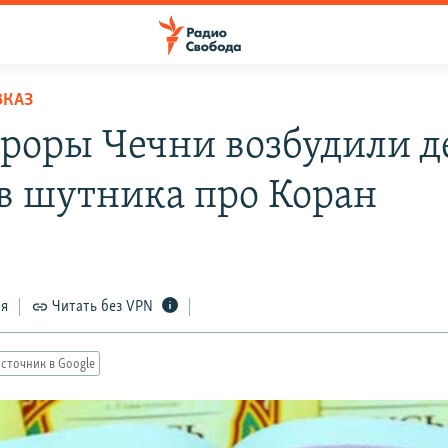
ВКАЗ
роры Чечни возбудили д
в шутника про Коран
ся
Читать без VPN
сточник в Google