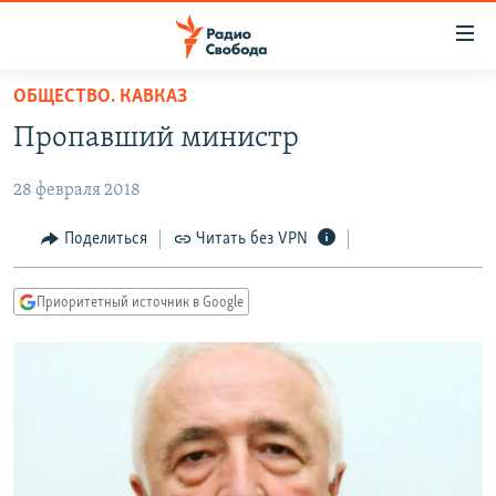
Ссылки
для
упрощенного
ОБЩЕСТВО. КАВКАЗ
ПРОГРАММЫ
доступа
Пропавший министр
ПОДКАСТЫ
Вернуться
к
28 февраля 2018
АВТОРСКИЕ ПРОЕКТЫ
основному
ЦИТАТЫ СВОБОДЫ
Поделиться
Читать без VPN
содержанию
Вернутся
МНЕНИЯ
к
Приоритетный источник в Google
КУЛЬТУРА
главной
навигации
IDEL.РЕАЛИИ
Вернутся
КАВКАЗ.РЕАЛИИ
к
СЕВЕР.РЕАЛИИ
поиску
СИБИРЬ.РЕАЛИИ