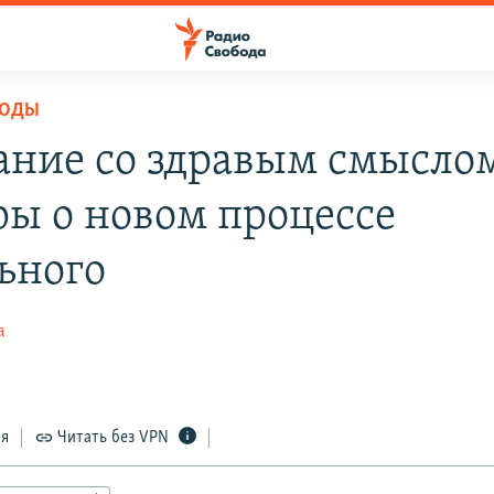
БОДЫ
ние со здравым смысло
ры о новом процессе
ьного
а
2
ся
Читать без VPN