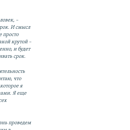
ловек, –
рок. И смысл
е просто
такой крутой –
енно, и будет
ивать срок.
еятельность
итаю, что
 которое я
 вами. Я еще
сех
изнь проведем