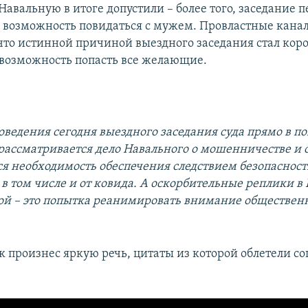
авальную в итоге допустили – более того, заседание п
й возможность повидаться с мужем. Провластные кана
что истинной причиной выездного заседания стал коро
 возможность попасть все желающие.
ведения сегодня выездного заседания суда прямо в п
 рассматривается дело Навального о мошенничестве и
тся необходимость обеспечения следствием безопаснос
 в том числе и от ковида. А оскорбительные реплики в
й – это попытка реанимировать внимание общественн
ик произнес яркую речь, цитаты из которой облетели с