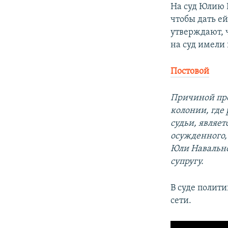
На суд Юлию Н
чтобы дать е
утверждают, 
на суд имели
Постовой
Причиной про
колонии, где
судьи, являе
осужденного,
Юли Навально
супругу.
В суде полит
сети.