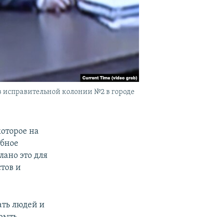
в исправительной колонии №2 в городе
которое на
ебное
лано это для
тов и
ать людей и