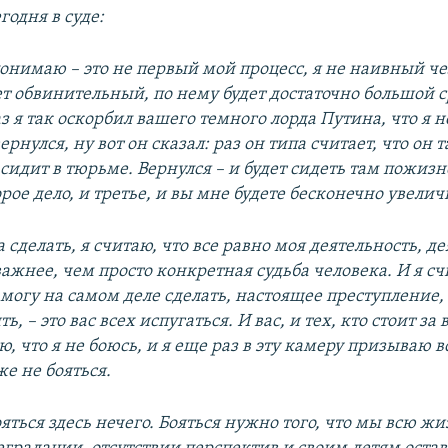
одня в суде:
понимаю – это не первый мой процесс, я не наивный че
ет обвинительный, по нему будет достаточно большой с
аз я так оскорбил вашего темного лорда Путина, что я н
ернулся, ну вот он сказал: раз он типа считает, что он 
 сидит в тюрьме. Вернулся – и будет сидеть там пожизн
торое дело, и третье, и вы мне будете бесконечно увелич
а сделать, я считаю, что все равно моя деятельность, д
ажнее, чем просто конкретная судьба человека. И я сч
 могу на самом деле сделать, настоящее преступление,
, – это вас всех испугаться. И вас, и тех, кто стоит за
ю, что я не боюсь, и я еще раз в эту камеру призываю в
е не бояться.
яться здесь нечего. Бояться нужно того, что мы всю ж