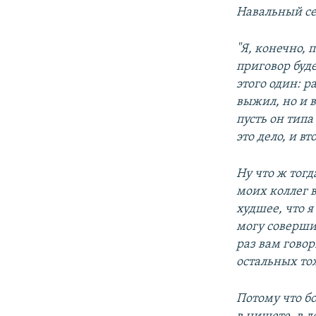
Навальный сег
"Я, конечно, 
приговор буд
этого один: р
выжил, но и в
пусть он типа
это дело, и в
Ну что ж тогд
моих коллег в
худшее, что я
могу совершить
раз вам говор
остальных тож
Потому что бо