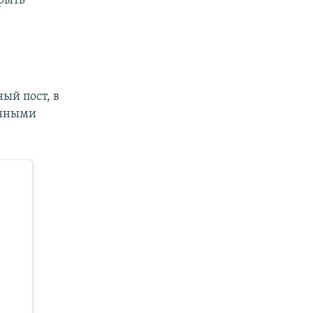
крыть
ый пост, в
енными