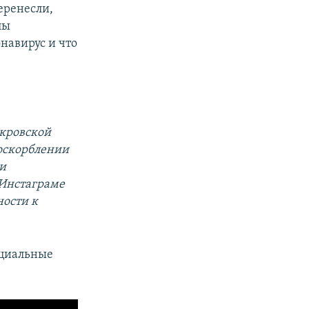
еренесли,
лы
навирус и что
окровской
 оскорблении
ти
 Инстаграме
ости к
оциальные