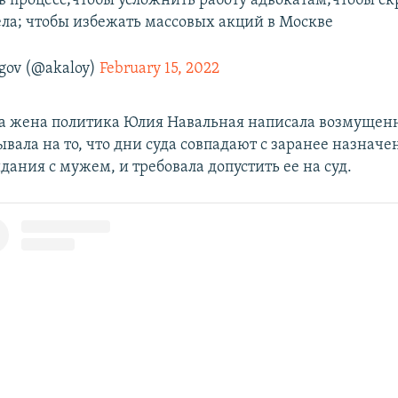
в процесс;чтобы усложнить работу адвокатам;чтобы с
ела; чтобы избежать массовых акций в Москве
gov (@akaloy)
February 15, 2022
а жена политика Юлия Навальная написала возмущенн
ывала на то, что дни суда совпадают с заранее назнач
дания с мужем, и требовала допустить ее на суд.