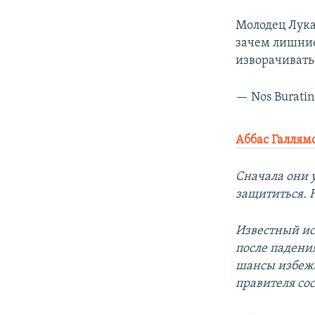
Молодец Лука
зачем лишние
изворачиватьс
— Nos Burati
Аббас Галлям
Сначала они 
защититься. 
Известный ис
после падени
шансы избежа
правителя со