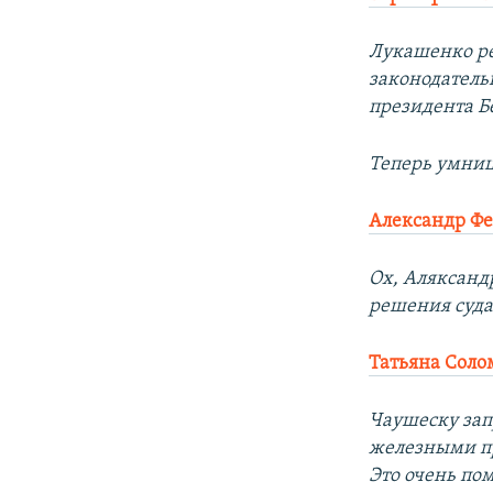
Лукашенко ре
законодательн
президента Б
Теперь умниц
Александр Ф
Ох, Аляксанд
решения суда 
Татьяна Сол
Чаушеску зап
железными пр
Это очень по