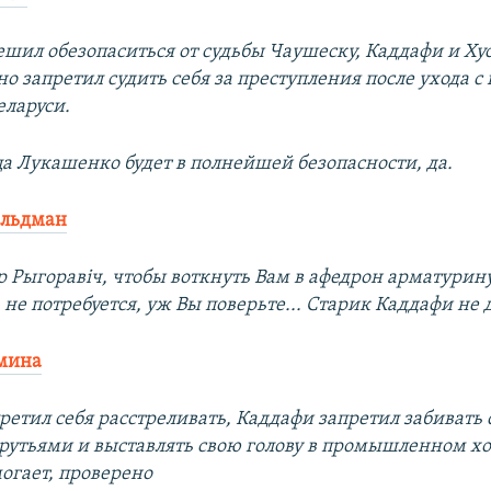
шил обезопаситься от судьбы Чаушеску, Каддафи и Ху
о запретил судить себя за преступления после ухода с 
еларуси.
а Лукашенко будет в полнейшей безопасности, да.
ельдман
р Рыгоравiч, чтобы воткнуть Вам в афедрон арматурин
не потребуется, уж Вы поверьте... Старик Каддафи не д
омина
ретил себя расстреливать, Каддафи запретил забивать 
утьями и выставлять свою голову в промышленном хо
могает, проверено