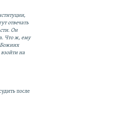
нституции,
гут отвечать
сти. Он
а. Что ж, ему
д Божиих
; взойти на
судить после