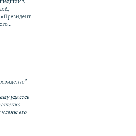
 ушедший в
ной,
.«Президент,
 его…
резиденте"
 ему удалось
укашенко
 члены его