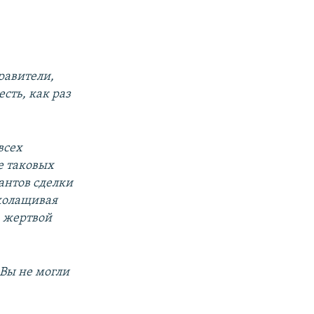
равители,
сть, как раз
всех
е таковых
антов сделки
холащивая
, жертвой
 Вы не могли