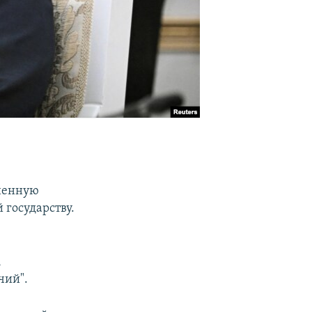
зненную
 государству.
,
чий".