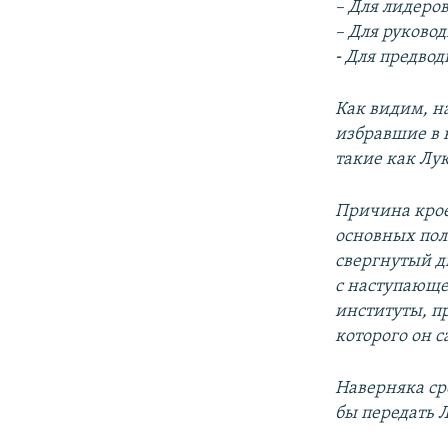
– Для лидеро
– Для руковод
⁃ Для предво
Как видим, н
избравшие в к
такие как Лу
Причина крое
основных пол
свергнутый д
с наступающе
институты, п
которого он с
Наверняка ср
бы передать 