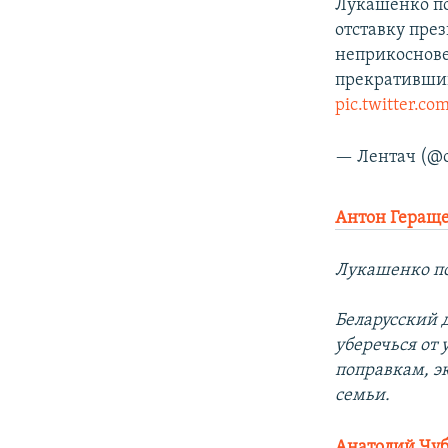
Лукашенко по
отставку пре
неприкоснове
прекративший
pic.twitter.
— Лентач (@o
Антон Геращ
Лукашенко по
Беларусский д
уберечься от
поправкам, э
семьи.
Анатолий Чу