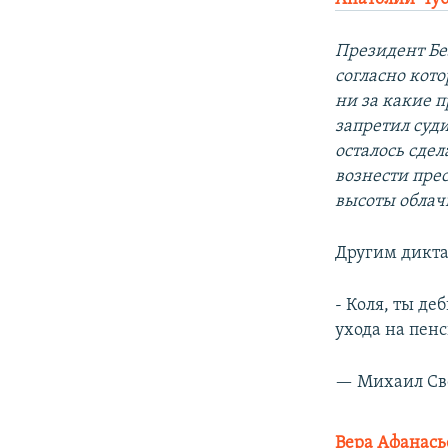
Президент Бе
согласно кото
ни за какие 
запретил суди
осталось сдел
вознести прес
высоты облач
Другим дикта
- Коля, ты де
ухода на пен
— Mиxaил Cвe
Вера Афанась