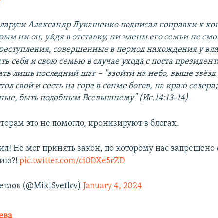
ларуси Александр Лукашенко подписал поправки к ко
рым ни он, уйдя в отставку, ни члены его семьи не смо
преступления, совершенные в период нахождения у вла
ть себя и свою семью в случае ухода с поста президент
ать лишь последний шаг – "взойти на небо, выше звёз
тол свой и сесть на горе в сонме богов, на краю севера
ные, быть подобным Всевышнему" (Ис.14:13-14)
торам это не помогло, иронизируют в блогах.
бил! Не мог принять закон, по которому нас запрещено 
сию?!
pic.twitter.com/ci0DXe5rZD
тлoв (@MiklSvetlov)
January 4, 2024
ева