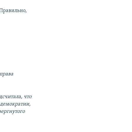
.Правильно,
 права
дсчитала, что
 демократии,
вергнутого