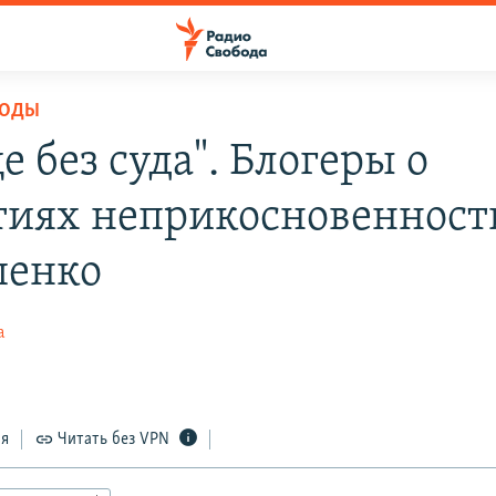
БОДЫ
 без суда". Блогеры о
тиях неприкосновенност
шенко
а
ся
Читать без VPN