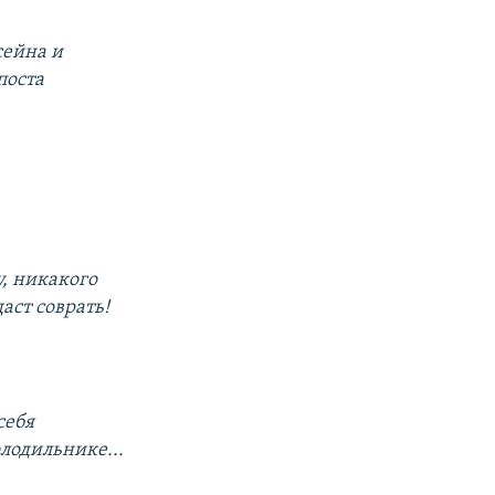
сейна и
поста
у, никакого
аст соврать!
себя
лодильнике...