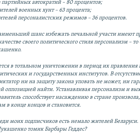
в партийных автократий – 80 процентов;
ителей военных хунт – 63 процента;
дителей персоналистских режимов – 36 процентов.
аименьший шанс избежать печальной участи имеют п
ачестве своего политического стиля персонализм – то е
кашенко.
тся в тотальном уничтожении в период их правления 
итических и государственных институтов. В отсутстви
иктатор ни на защиту закона уповать не может, ни гар
й оппозицией найти. Устанавливая персонализм и вы
равитель способствует насаждению в стране произвола
ам в конце концов и становится.
еди моих подписчиков есть немало жителей Беларуси.
Лукашенко томик Барбары Геддес?