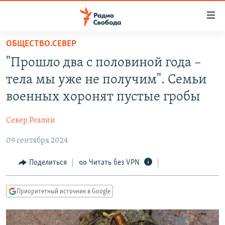
Ссылки
для
упрощенного
ОБЩЕСТВО.СЕВЕР
ПРОГРАММЫ
доступа
"Прошло два с половиной года –
ПОДКАСТЫ
Вернуться
тела мы уже не получим". Семьи
к
АВТОРСКИЕ ПРОЕКТЫ
военных хоронят пустые гробы
основному
ЦИТАТЫ СВОБОДЫ
содержанию
Север Реалии
Вернутся
МНЕНИЯ
к
09 сентября 2024
КУЛЬТУРА
главной
навигации
IDEL.РЕАЛИИ
Поделиться
Читать без VPN
Вернутся
КАВКАЗ.РЕАЛИИ
к
Приоритетный источник в Google
СЕВЕР.РЕАЛИИ
поиску
СИБИРЬ.РЕАЛИИ