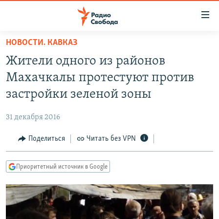
Ссылки
для
упрощенного
НОВОСТИ. КАВКАЗ
ПРОГРАММЫ
доступа
Жители одного из районов
ПОДКАСТЫ
Вернуться
Махачкалы протестуют против
к
АВТОРСКИЕ ПРОЕКТЫ
застройки зеленой зоны
основному
ЦИТАТЫ СВОБОДЫ
содержанию
31 декабря 2016
Вернутся
МНЕНИЯ
к
Поделиться
Читать без VPN
КУЛЬТУРА
главной
навигации
IDEL.РЕАЛИИ
Приоритетный источник в Google
Вернутся
КАВКАЗ.РЕАЛИИ
к
СЕВЕР.РЕАЛИИ
поиску
СИБИРЬ.РЕАЛИИ