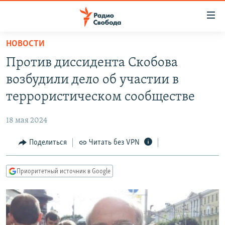
Ссылки
для
упрощенного
НОВОСТИ
ПРОГРАММЫ
доступа
Против диссидента Скобова
ПОДКАСТЫ
Вернуться
возбудили дело об участии в
к
АВТОРСКИЕ ПРОЕКТЫ
террористическом сообществе
основному
ЦИТАТЫ СВОБОДЫ
содержанию
18 мая 2024
Вернутся
МНЕНИЯ
к
Поделиться
Читать без VPN
КУЛЬТУРА
главной
навигации
IDEL.РЕАЛИИ
Приоритетный источник в Google
Вернутся
КАВКАЗ.РЕАЛИИ
к
СЕВЕР.РЕАЛИИ
поиску
СИБИРЬ.РЕАЛИИ