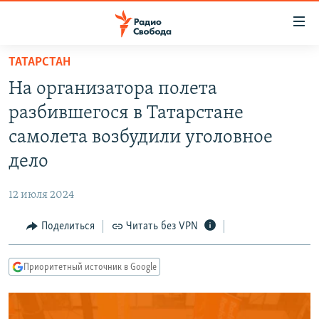
Ссылки
для
упрощенного
ТАТАРСТАН
ПРОГРАММЫ
доступа
На организатора полета
ПОДКАСТЫ
Вернуться
разбившегося в Татарстане
к
АВТОРСКИЕ ПРОЕКТЫ
самолета возбудили уголовное
основному
ЦИТАТЫ СВОБОДЫ
содержанию
дело
Вернутся
МНЕНИЯ
к
12 июля 2024
КУЛЬТУРА
главной
Поделиться
Читать без VPN
навигации
IDEL.РЕАЛИИ
Вернутся
КАВКАЗ.РЕАЛИИ
к
Приоритетный источник в Google
СЕВЕР.РЕАЛИИ
поиску
СИБИРЬ.РЕАЛИИ