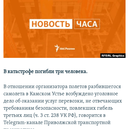
РАСПИСАНИЕ ВЕЩАНИЯ
ПОДПИШИТЕСЬ НА РАССЫЛКУ
СОЦИАЛЬНЫЕ СЕТИ
Все сайты РСЕ/РС
В катастрофе погибли три человека.
В отношении организатора полетов разбившегося
самолета в Камском Устье возбуждено уголовное
дело об оказании услуг перевозки, не отвечающих
требованиям безопасности, повлекших гибель
третьих лиц (ч. 3 ст. 238 УК РФ), говорится в
Telegram-канале Приволжской транспортной