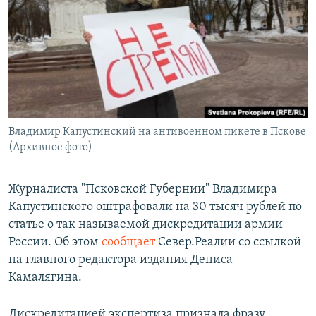
РАСПИСАНИЕ ВЕЩАНИЯ
ПОДПИШИТЕСЬ НА РАССЫЛКУ
СОЦИАЛЬНЫЕ СЕТИ
Владимир Капустинский на антивоенном пикете в Пскове
(Архивное фото)
Все сайты РСЕ/РС
Журналиста "Псковской Губернии" Владимира
Капустинского оштрафовали на 30 тысяч рублей по
статье о так называемой дискредитации армии
России. Об этом
сообщает
Север.Реалии со ссылкой
на главного редактора издания Дениса
Камалягина.
Дискредитацией экспертиза признала фразу