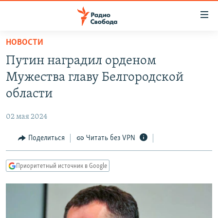
Ссылки
для
упрощенного
НОВОСТИ
ПРОГРАММЫ
доступа
Путин наградил орденом
ПОДКАСТЫ
Вернуться
Мужества главу Белгородской
к
АВТОРСКИЕ ПРОЕКТЫ
области
основному
ЦИТАТЫ СВОБОДЫ
содержанию
02 мая 2024
Вернутся
МНЕНИЯ
к
Поделиться
Читать без VPN
КУЛЬТУРА
главной
навигации
IDEL.РЕАЛИИ
Приоритетный источник в Google
Вернутся
КАВКАЗ.РЕАЛИИ
к
СЕВЕР.РЕАЛИИ
поиску
СИБИРЬ.РЕАЛИИ