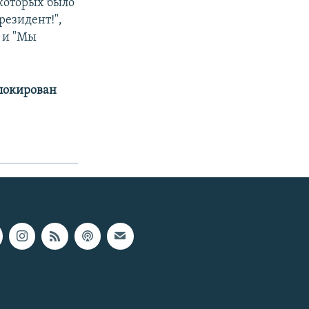
которых было
резидент!",
" и "Мы
аблокирован