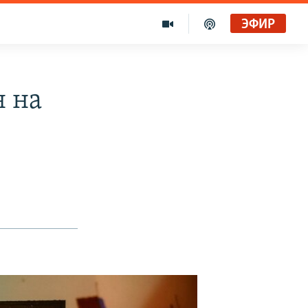
ЭФИР
н на