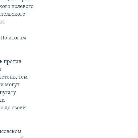
кого полевого
ательского
ка.
 По итогам
ь против
ы
летень, тем
ни могут
путату
ли
о до своей
исовском