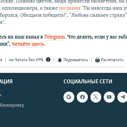
оскве. Помимо цветов, люди принесли бюллетени, на 
 оппозиционера, а также
послания
"Ты навсегда наш п
 боролся. Обещаем победить!", "Любовь сильнее страха
я".
сь на наш канал в
Telegram
. Что делать, если у вас з
алии",
читайте здесь
.
ся
Читать без VPN
Подпишитесь
Распечатать
АЦИЯ
СОЦИАЛЬНЫЕ СЕТИ
ь
 блокировку