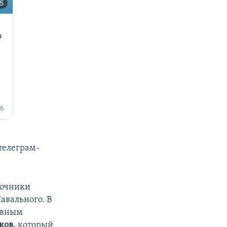
телеграм-
точники
авального. В
авным
ков,
который