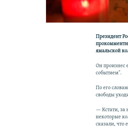
Президент Ро
прокомментир
ямальской ко
Он произнес 
событием".
По его словам
свободы уход
— Кстати, за
некоторые ко
сказали, что