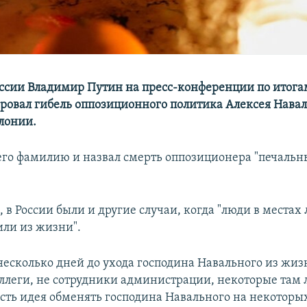
ссии Владимир Путин на пресс-конференции по итога
овал гибель оппозиционного политика Алексея Навал
лонии.
его фамилию и назвал смерть оппозиционера "печаль
, в России были и другие случаи, когда "люди в места
или из жизни".
 несколько дней до ухода господина Навального из жи
ллеги, не сотрудники администрации, некоторые там 
 есть идея обменять господина Навального на некоторы