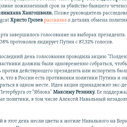
ерлине пожизненный срок за убийство бывшего чеченс
елимхана Хангошвили.
Позже руководитель расследов
ngcat
Христо Грозев
рассказал
о деталях обмена полити
марта завершилось голосование на выборах президента.
08% протоколов лидирует Путин с 87,32% голосов.
последний день голосования проводила акцию "Полден
участники должны были одновременно собраться, чтоб
ь против действующего президента или испортить бюл
в, что в России есть противники политики Путина и о
браться в одном месте. Идея акции принадлежит экс-де
Петербурга от "Яблока"
Максиму Резнику.
Ее поддержа
е политики, в том числе Алексей Навальный незадолг
й в этот день несли цветы к могиле Навального на Бор