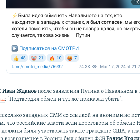
К
Иван Жданов
после заявления Путина о Навальном в 
ал
: "Подтвердил обмен и тут же приказал убить".
несколько западных СМИ со ссылкой на анонимные ис
м, что российские власти вели переговоры об обмене Н
 должны были участвовать также граждане США, а гл
а возвращение в Россию был офицер ФСБ
Вадим Краси