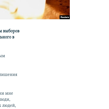
м выборов
ьного в
ным
х лишения
зни мне
люди,
х людей,