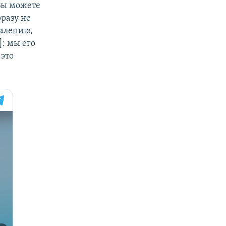
Вы можете
фразу не
жалению,
]: мы его
 это