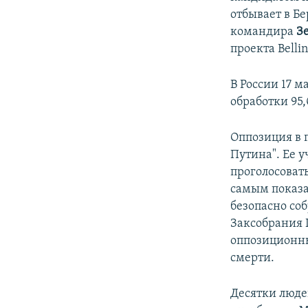
отбывает в Б
командира
З
проекта Belli
В России 17 
обработки 95,
Оппозиция в 
Путина". Ее 
проголосоват
самым показа
безопасно со
Заксобрания 
оппозиционны
смерти.
Десятки люде