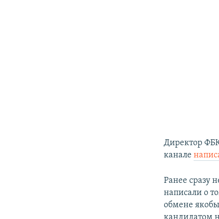
Директор ФБ
канале
напис
Ранее сразу 
написали о то
обмене якобы
кандидатом н