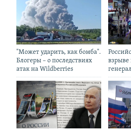
"Может ударить, как бомба".
Россий
Блогеры – о последствиях
взрыве 
атак на Wildberries
генера