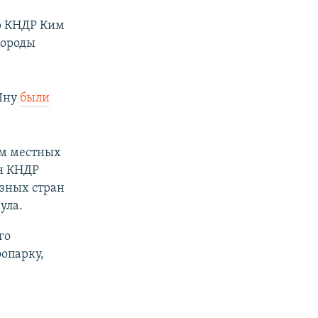
ер КНДР Ким
породы
 Ыну
были
ям местных
ия КНДР
азных стран
ула.
го
опарку,