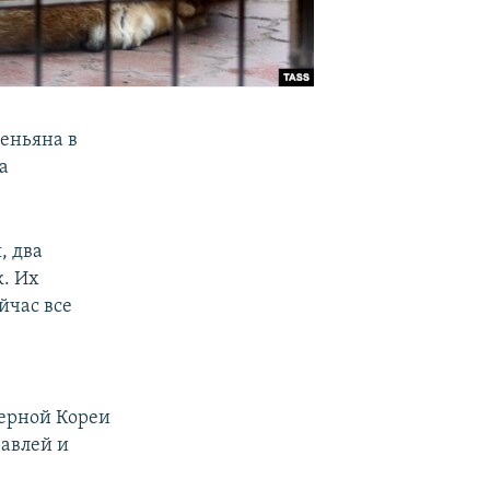
еньяна в
а
, два
к. Их
йчас все
ерной Кореи
равлей и