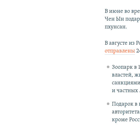
В июне во вр
Чен Ын подар
пхунсан.
В августе из
отправлены
2
Зоопарк в 
властей, ж
санкциями,
и частных 
Подарок в
авторитета
кроме Росс