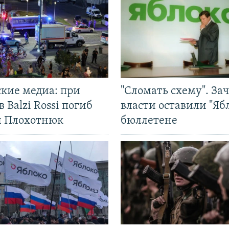
ские медиа: при
"Сломать схему". За
в Balzi Rossi погиб
власти оставили "Ябл
л Плохотнюк
бюллетене