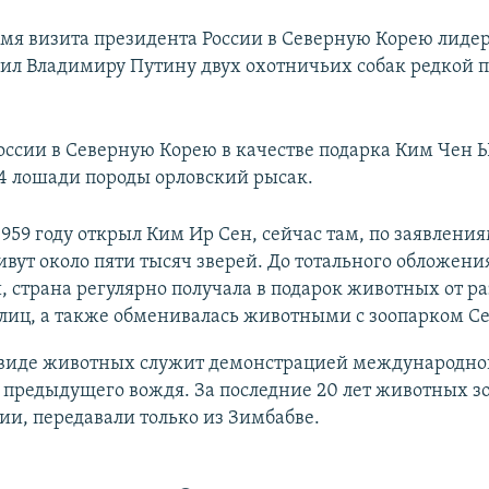
емя визита президента России в Северную Корею лид
ил Владимиру Путину двух охотничьих собак редкой 
 России в Северную Корею в качестве подарка Ким Чен
4 лошади породы орловский рысак.
1959 году открыл Ким Ир Сен, сейчас там, по заявлени
ивут около пяти тысяч зверей. До тотального обложен
 страна регулярно получала в подарок животных от р
лиц, а также обменивалась животными с зоопарком Се
 виде животных служит демонстрацией международно
 предыдущего вождя. За последние 20 лет животных зо
ии, передавали только из Зимбабве.