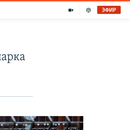
ЭФИР
парка