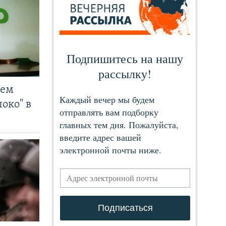
чем
око" в