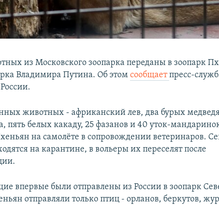
отных из Московского зоопарка переданы в зоопарк Пх
арка Владимира Путина. Об этом
сообщает
пресс-служб
России.
нных животных - африканский лев, два бурых медведя
, пять белых какаду, 25 фазанов и 40 уток-мандарино
Пхеньян на самолёте в сопровождении ветеринаров. Се
одятся на карантине, в вольеры их переселят после
ции.
е впервые были отправлены из России в зоопарк Сев
ньян отправляли только птиц - орланов, беркутов, жу