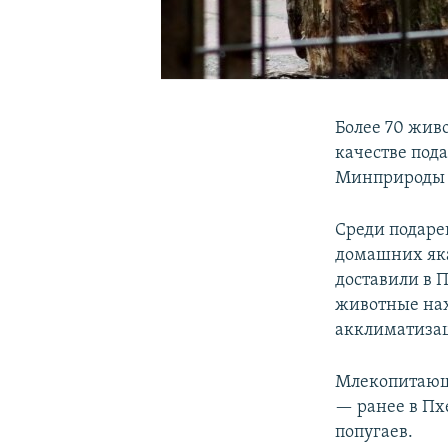
Более 70 жив
качестве под
Минприроды 
Среди подаре
домашних яка
доставили в 
животные нах
акклиматиза
Млекопитающи
— ранее в Пхе
попугаев.