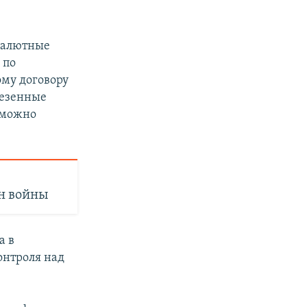
 валютные
 по
ому договору
везенные
озможно
н войны
а в
онтроля над