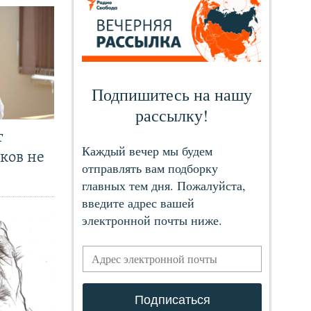
т
ков не