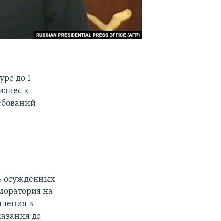
ре до 1
изнес к
ебований
ть осужденных
моратория на
ушения в
казания до