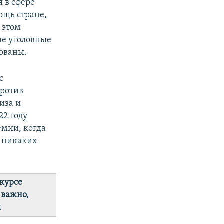
 в сфере
ощь стране,
 этом
ие уголовные
ованы.
с
против
иза и
22 году
емии, когда
, никаких
 курсе
 важно,
м