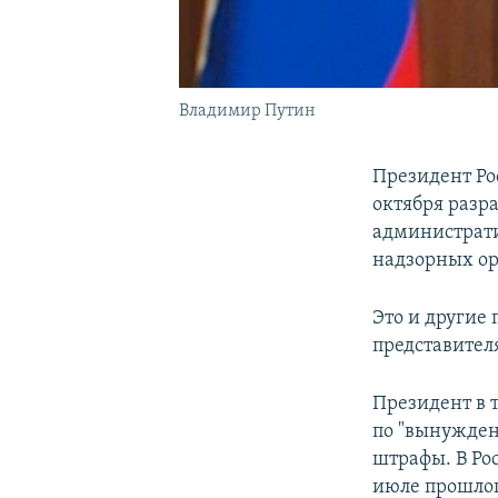
Владимир Путин
Президент Ро
октября разр
администрати
надзорных ор
Это и другие 
представител
Президент в 
по "вынужде
штрафы. В Ро
июле прошлог