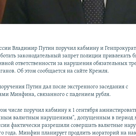
ссии Владимир Путин поручил кабмину и Генпрокурату
аботать законодательный запрет полиции привлекать б
вной ответственности за нарушения обязательных тр
ганов. Об этом сообщается на сайте Кремля.
поручения Путин дал после экстренного заседания с
ями Минфина, связанного с падением рубля.
том числе поручил кабмину к 1 сентября амнистирова
нным валютным нарушениям", допущенным в период 
ссии фактически разрешили совершать валютные нар
о года. Минфин планирует продлить мораторий на на