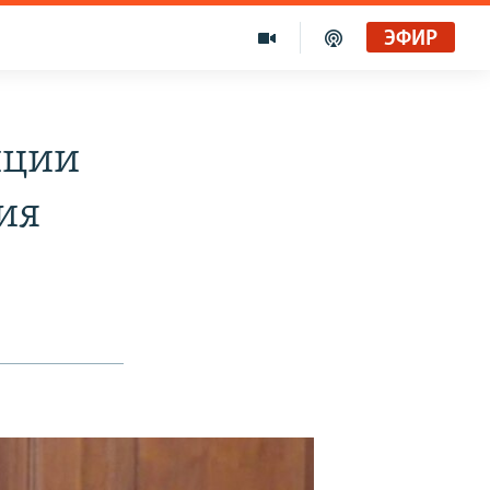
ЭФИР
иции
ия