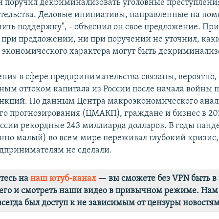
н поручил декриминализовать уголовные преступления
ельства. Деловые инициативы, направленные на пом
ить поддержку", - объяснил он свое предложение. При
 при предложении, ни при поручении не уточнил, как
 экономического характера могут быть декриминализ
ения в сфере предпринимательства связаны, вероятно, 
ным оттоком капитала из России после начала войны 
нкций. По данным Центра макроэкономического анал
го прогнозирования (ЦМАКП), граждане и бизнес в 20
оссии рекордные 243 миллиарда долларов. В годы панд
енно малый) во всем мире переживал глубокий кризис
дпринимателям не сделали.
тесь на
наш ютуб-канал
— вы сможете без VPN быть в
го и смотреть наши видео в привычном режиме. Нам
 всегда был доступ к не зависимым от цензуры новостя