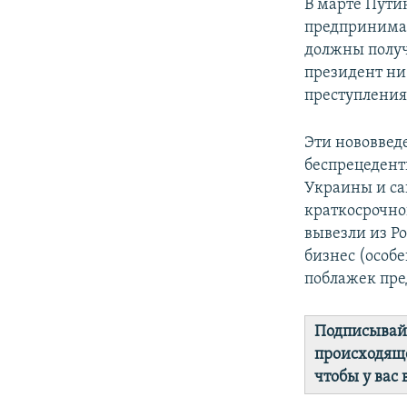
В марте Пути
предпринимат
должны получ
президент ни
преступления
Эти нововвед
беспрецедент
Украины и са
краткосрочно
вывезли из Р
бизнес (особ
поблажек пре
Подписывай
происходяще
чтобы у вас